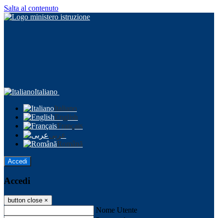
Salta al contenuto
Italiano
Italiano
English
Français
عربى
Română
Accedi
Accedi
button close
×
Nome Utente