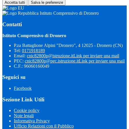
Accetta tutti
Salva le preferenze
Istituto Comprensivo di Dronero
Contatti
Istituto Comprensivo di Dronero
P.za Battaglione Alpini "Dronero", 4 12025 - Dronero (CN)
Tel:
0171918189
Email:
cnic82800p@istruzione.it
Link per inviare una mail
PEC:
cnic82800p@pec.istruzione.it
Link per inviare una mail
C.F.: 96060160049
Seguici su
Facebook
Sezione Link Utili
Cookie policy
Note legali
Informativa Privacy
Ufficio Relazioni con il Pubblico