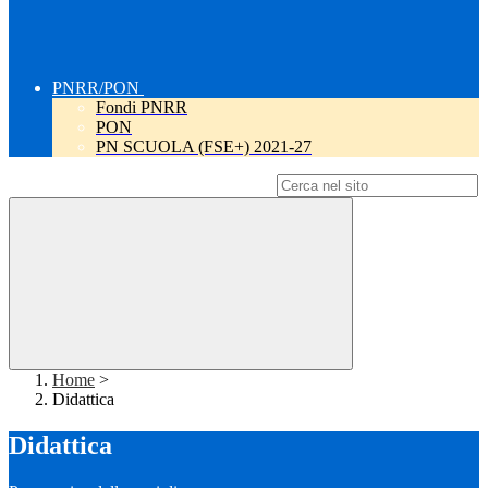
PNRR/PON
Fondi PNRR
PON
PN SCUOLA (FSE+) 2021-27
Campo di ricerca per le pagine del sito
Home
>
Didattica
Didattica