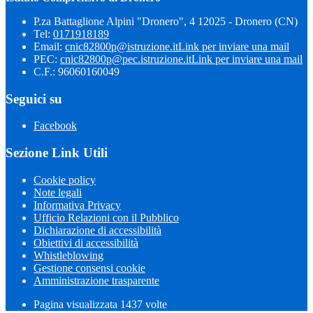
P.za Battaglione Alpini "Dronero", 4 12025 - Dronero (CN)
Tel:
0171918189
Email:
cnic82800p@istruzione.it
Link per inviare una mail
PEC:
cnic82800p@pec.istruzione.it
Link per inviare una mail
C.F.: 96060160049
Seguici su
Facebook
Sezione Link Utili
Cookie policy
Note legali
Informativa Privacy
Ufficio Relazioni con il Pubblico
Dichiarazione di accessibilità
Obiettivi di accessibilità
Whistleblowing
Gestione consensi cookie
Amministrazione trasparente
Pagina visualizzata
1437
volte