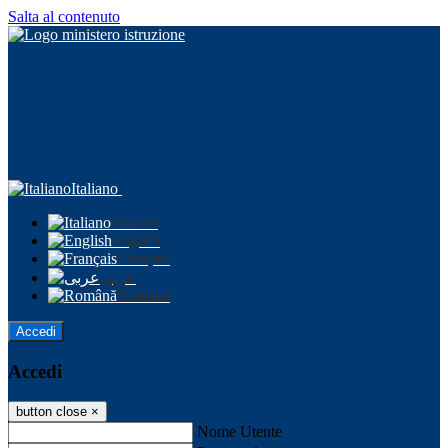
Salta al contenuto
Italiano
Italiano
English
Français
عربى
Română
Accedi
Accedi
button close
×
Nome Utente