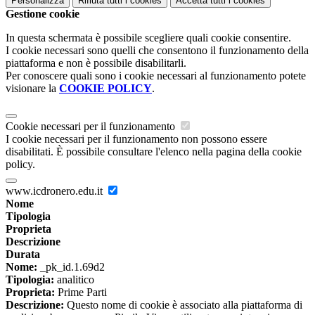
Personalizza
Rifiuta tutti
i cookies
Accetta tutti
i cookies
Gestione cookie
In questa schermata è possibile scegliere quali cookie consentire.
I cookie necessari sono quelli che consentono il funzionamento della
piattaforma e non è possibile disabilitarli.
Per conoscere quali sono i cookie necessari al funzionamento potete
visionare la
COOKIE POLICY
.
Cookie necessari per il funzionamento
I cookie necessari per il funzionamento non possono essere
disabilitati. È possibile consultare l'elenco nella pagina della cookie
policy.
www.icdronero.edu.it
Nome
Tipologia
Proprieta
Descrizione
Durata
Nome:
_pk_id.1.69d2
Tipologia:
analitico
Proprieta:
Prime Parti
Descrizione:
Questo nome di cookie è associato alla piattaforma di