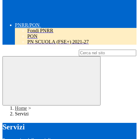
PNRR/PON
Fondi PNRR
PON
PN SCUOLA (FSE+) 2021-27
Campo di ricerca per le pagine del sito
Home
>
Servizi
Servizi