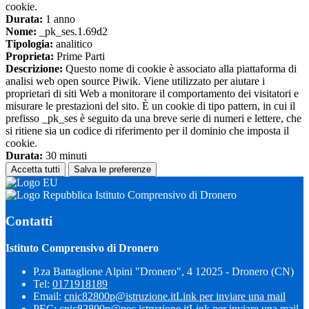
cookie.
Durata:
1 anno
Nome:
_pk_ses.1.69d2
Tipologia:
analitico
Proprieta:
Prime Parti
Descrizione:
Questo nome di cookie è associato alla piattaforma di
analisi web open source Piwik. Viene utilizzato per aiutare i
proprietari di siti Web a monitorare il comportamento dei visitatori e
misurare le prestazioni del sito. È un cookie di tipo pattern, in cui il
prefisso _pk_ses è seguito da una breve serie di numeri e lettere, che
si ritiene sia un codice di riferimento per il dominio che imposta il
cookie.
Durata:
30 minuti
Accetta tutti
Salva le preferenze
Istituto Comprensivo di Dronero
Contatti
Istituto Comprensivo di Dronero
P.za Battaglione Alpini "Dronero", 4 12025 - Dronero (CN)
Tel:
0171918189
Email:
cnic82800p@istruzione.it
Link per inviare una mail
PEC:
cnic82800p@pec.istruzione.it
Link per inviare una mail