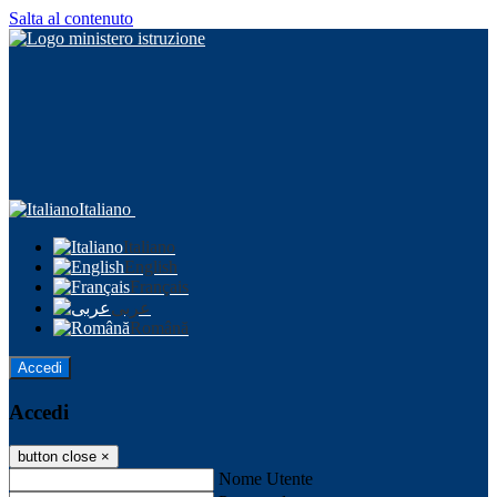
Salta al contenuto
Italiano
Italiano
English
Français
عربى
Română
Accedi
Accedi
button close
×
Nome Utente