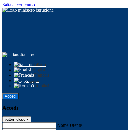
Salta al contenuto
Italiano
Italiano
English
Français
عربى
Română
Accedi
Accedi
button close
×
Nome Utente