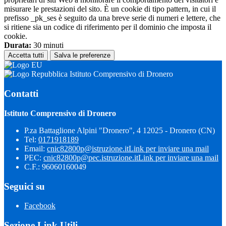
misurare le prestazioni del sito. È un cookie di tipo pattern, in cui il
prefisso _pk_ses è seguito da una breve serie di numeri e lettere, che
si ritiene sia un codice di riferimento per il dominio che imposta il
cookie.
Durata:
30 minuti
Accetta tutti
Salva le preferenze
Istituto Comprensivo di Dronero
Contatti
Istituto Comprensivo di Dronero
P.za Battaglione Alpini "Dronero", 4 12025 - Dronero (CN)
Tel:
0171918189
Email:
cnic82800p@istruzione.it
Link per inviare una mail
PEC:
cnic82800p@pec.istruzione.it
Link per inviare una mail
C.F.: 96060160049
Seguici su
Facebook
Sezione Link Utili