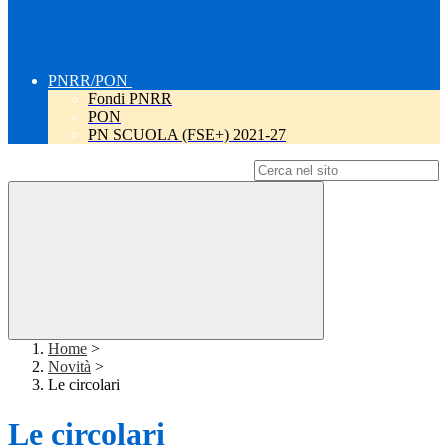
PNRR/PON
Fondi PNRR
PON
PN SCUOLA (FSE+) 2021-27
Campo di ricerca per le pagine del sito
Home
>
Novità
>
Le circolari
Le circolari