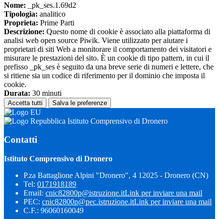
Nome:
_pk_ses.1.69d2
Tipologia:
analitico
Proprieta:
Prime Parti
Descrizione:
Questo nome di cookie è associato alla piattaforma di
analisi web open source Piwik. Viene utilizzato per aiutare i
proprietari di siti Web a monitorare il comportamento dei visitatori e
misurare le prestazioni del sito. È un cookie di tipo pattern, in cui il
prefisso _pk_ses è seguito da una breve serie di numeri e lettere, che
si ritiene sia un codice di riferimento per il dominio che imposta il
cookie.
Durata:
30 minuti
Accetta tutti
Salva le preferenze
Istituto Comprensivo di Dronero
Contatti
Istituto Comprensivo di Dronero
P.za Battaglione Alpini "Dronero", 4 12025 - Dronero (CN)
Tel:
0171918189
Email:
cnic82800p@istruzione.it
Link per inviare una mail
PEC:
cnic82800p@pec.istruzione.it
Link per inviare una mail
C.F.: 96060160049