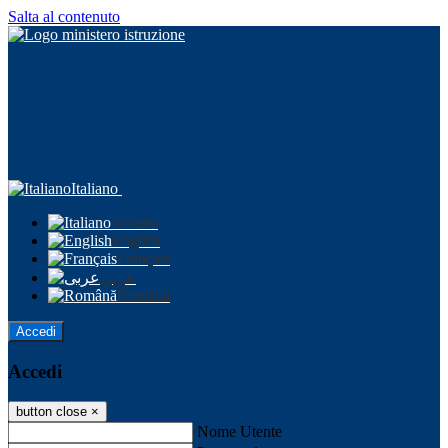
Salta al contenuto
Italiano
Italiano
English
Français
عربى
Română
Accedi
Accedi
button close
×
Nome Utente