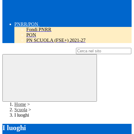
PNRR/PON
Fondi PNRR
PON
PN SCUOLA (FSE+) 2021-27
Campo di ricerca per le pagine del sito
Home
>
Scuola
>
I luoghi
I luoghi