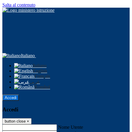
Salta al contenuto
Italiano
Italiano
English
Français
عربى
Română
Accedi
Accedi
button close
×
Nome Utente