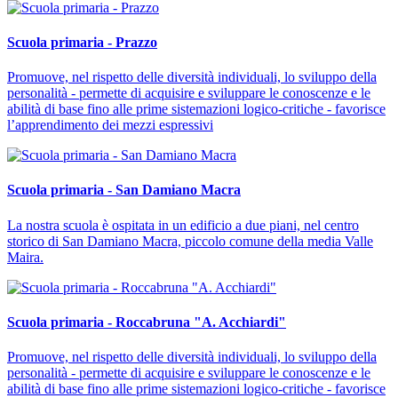
Scuola primaria - Prazzo
Promuove, nel rispetto delle diversità individuali, lo sviluppo della
personalità - permette di acquisire e sviluppare le conoscenze e le
abilità di base fino alle prime sistemazioni logico-critiche - favorisce
l’apprendimento dei mezzi espressivi
Scuola primaria - San Damiano Macra
La nostra scuola è ospitata in un edificio a due piani, nel centro
storico di San Damiano Macra, piccolo comune della media Valle
Maira.
Scuola primaria - Roccabruna "A. Acchiardi"
Promuove, nel rispetto delle diversità individuali, lo sviluppo della
personalità - permette di acquisire e sviluppare le conoscenze e le
abilità di base fino alle prime sistemazioni logico-critiche - favorisce