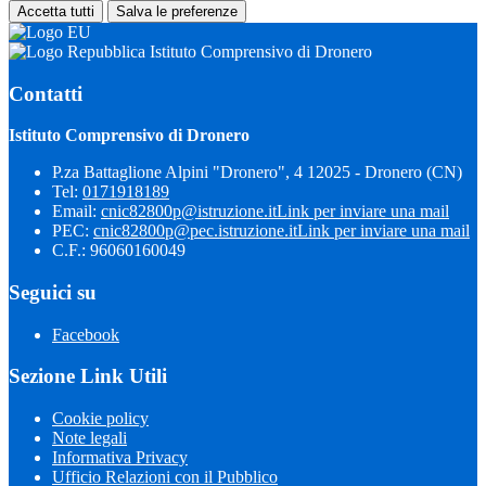
Accetta tutti
Salva le preferenze
Istituto Comprensivo di Dronero
Contatti
Istituto Comprensivo di Dronero
P.za Battaglione Alpini "Dronero", 4 12025 - Dronero (CN)
Tel:
0171918189
Email:
cnic82800p@istruzione.it
Link per inviare una mail
PEC:
cnic82800p@pec.istruzione.it
Link per inviare una mail
C.F.: 96060160049
Seguici su
Facebook
Sezione Link Utili
Cookie policy
Note legali
Informativa Privacy
Ufficio Relazioni con il Pubblico