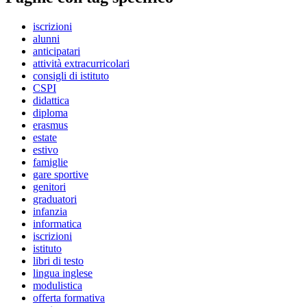
iscrizioni
alunni
anticipatari
attività extracurricolari
consigli di istituto
CSPI
didattica
diploma
erasmus
estate
estivo
famiglie
gare sportive
genitori
graduatori
infanzia
informatica
iscrizioni
istituto
libri di testo
lingua inglese
modulistica
offerta formativa