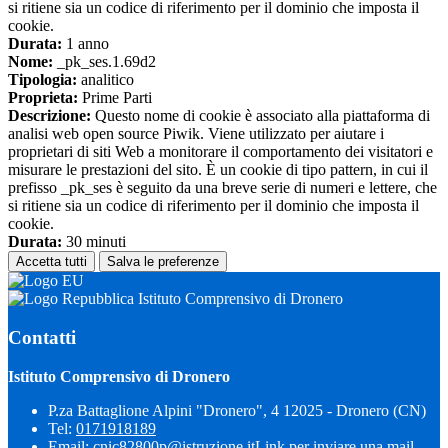
si ritiene sia un codice di riferimento per il dominio che imposta il
cookie.
Durata:
1 anno
Nome:
_pk_ses.1.69d2
Tipologia:
analitico
Proprieta:
Prime Parti
Descrizione:
Questo nome di cookie è associato alla piattaforma di
analisi web open source Piwik. Viene utilizzato per aiutare i
proprietari di siti Web a monitorare il comportamento dei visitatori e
misurare le prestazioni del sito. È un cookie di tipo pattern, in cui il
prefisso _pk_ses è seguito da una breve serie di numeri e lettere, che
si ritiene sia un codice di riferimento per il dominio che imposta il
cookie.
Durata:
30 minuti
Accetta tutti
Salva le preferenze
Istituto Comprensivo di Dronero
Contatti
Istituto Comprensivo di Dronero
P.za Battaglione Alpini "Dronero", 4 12025 - Dronero (CN)
Tel:
0171918189
Email:
cnic82800p@istruzione.it
Link per inviare una mail