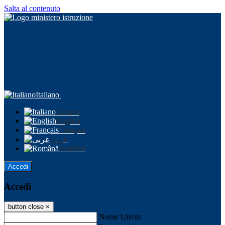
Salta al contenuto
Italiano
Italiano
English
Français
عربى
Română
Accedi
Accedi
button close
×
Nome Utente