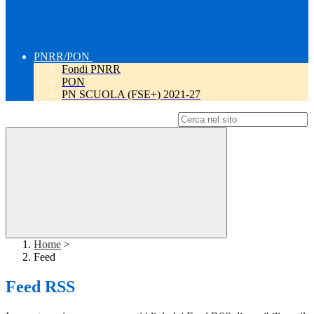
PNRR/PON
Fondi PNRR
PON
PN SCUOLA (FSE+) 2021-27
Campo di ricerca per le pagine del sito
Home
>
Feed
Feed RSS