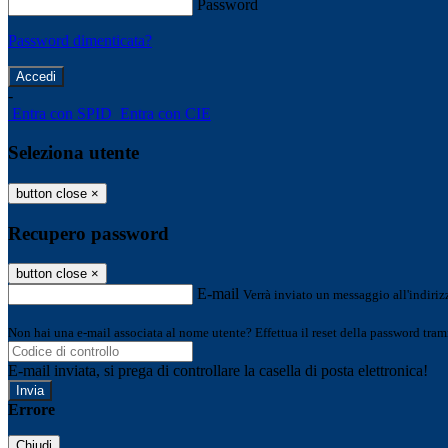
Password
Password dimenticata?
-
Entra con SPID
Entra con CIE
Seleziona utente
button close
×
Recupero password
button close
×
E-mail
Verrà inviato un messaggio all'indirizz
Non hai una e-mail associata al nome utente? Effettua il reset della password tram
E-mail inviata, si prega di controllare la casella di posta elettronica!
Errore
Chiudi