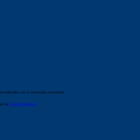
o indicato con le istruzioni necessarie.
ite la
Login Spaggiari