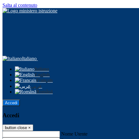
Salta al contenuto
Italiano
Italiano
English
Français
عربى
Română
Accedi
Accedi
button close
×
Nome Utente