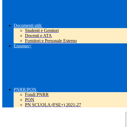
Documenti utili
Studenti e Genitori
Docenti e ATA
Fornitori e Personale Esterno
Erasmus+
PNRR/PON
Fondi PNRR
PON
PN SCUOLA (FSE+) 2021-27