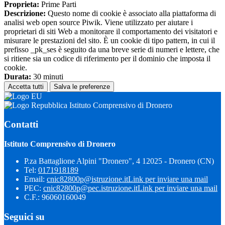
Proprieta:
Prime Parti
Descrizione:
Questo nome di cookie è associato alla piattaforma di
analisi web open source Piwik. Viene utilizzato per aiutare i
proprietari di siti Web a monitorare il comportamento dei visitatori e
misurare le prestazioni del sito. È un cookie di tipo pattern, in cui il
prefisso _pk_ses è seguito da una breve serie di numeri e lettere, che
si ritiene sia un codice di riferimento per il dominio che imposta il
cookie.
Durata:
30 minuti
Accetta tutti
Salva le preferenze
Istituto Comprensivo di Dronero
Contatti
Istituto Comprensivo di Dronero
P.za Battaglione Alpini "Dronero", 4 12025 - Dronero (CN)
Tel:
0171918189
Email:
cnic82800p@istruzione.it
Link per inviare una mail
PEC:
cnic82800p@pec.istruzione.it
Link per inviare una mail
C.F.: 96060160049
Seguici su