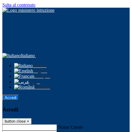
Salta al contenuto
Italiano
Italiano
English
Français
عربى
Română
Accedi
Accedi
button close
×
Nome Utente