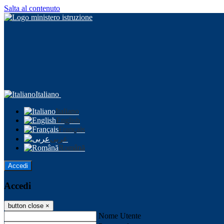
Salta al contenuto
Italiano
Italiano
English
Français
عربى
Română
Accedi
Accedi
button close
×
Nome Utente