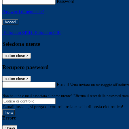
Password
Password dimenticata?
-
Entra con SPID
Entra con CIE
Seleziona utente
button close
×
Recupero password
button close
×
E-mail
Verrà inviato un messaggio all'indirizz
Non hai una e-mail associata al nome utente? Effettua il reset della password tram
E-mail inviata, si prega di controllare la casella di posta elettronica!
Errore
Chiudi