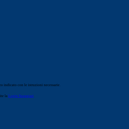
o indicato con le istruzioni necessarie.
ite la
Login Spaggiari