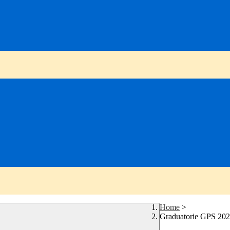
Home
>
Graduatorie GPS 202