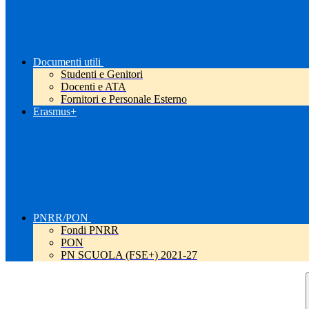
Documenti utili
Studenti e Genitori
Docenti e ATA
Fornitori e Personale Esterno
Erasmus+
PNRR/PON
Fondi PNRR
PON
PN SCUOLA (FSE+) 2021-27