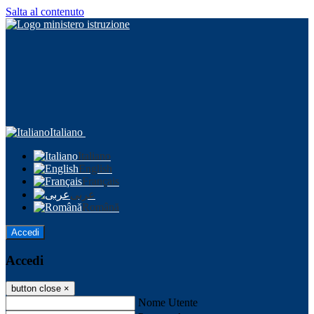
Salta al contenuto
Italiano
Italiano
English
Français
عربى
Română
Accedi
Accedi
button close
×
Nome Utente