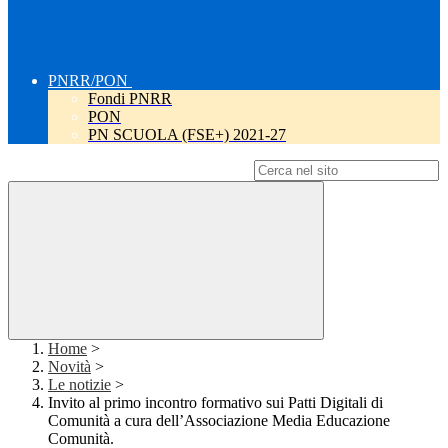
PNRR/PON
Fondi PNRR
PON
PN SCUOLA (FSE+) 2021-27
Campo di ricerca per le pagine del sito
Home
>
Novità
>
Le notizie
>
Invito al primo incontro formativo sui Patti Digitali di
Comunità a cura dell’Associazione Media Educazione
Comunità.