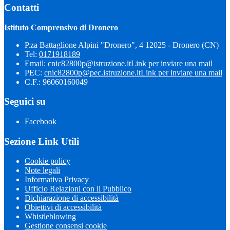
Contatti
Istituto Comprensivo di Dronero
P.za Battaglione Alpini "Dronero", 4 12025 - Dronero (CN)
Tel:
0171918189
Email:
cnic82800p@istruzione.it
Link per inviare una mail
PEC:
cnic82800p@pec.istruzione.it
Link per inviare una mail
C.F.: 96060160049
Seguici su
Facebook
Sezione Link Utili
Cookie policy
Note legali
Informativa Privacy
Ufficio Relazioni con il Pubblico
Dichiarazione di accessibilità
Obiettivi di accessibilità
Whistleblowing
Gestione consensi cookie