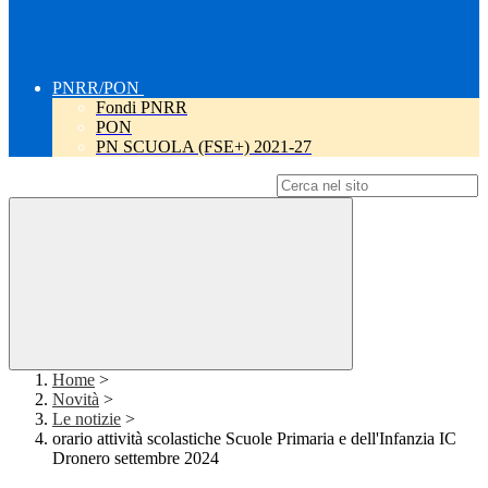
PNRR/PON
Fondi PNRR
PON
PN SCUOLA (FSE+) 2021-27
Campo di ricerca per le pagine del sito
Home
>
Novità
>
Le notizie
>
orario attività scolastiche Scuole Primaria e dell'Infanzia IC
Dronero settembre 2024