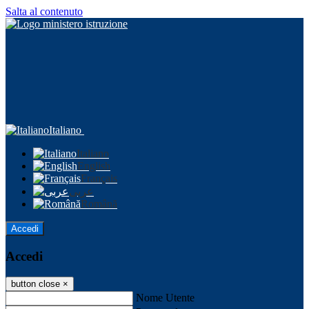
Salta al contenuto
Italiano
Italiano
English
Français
عربى
Română
Accedi
Accedi
button close
×
Nome Utente