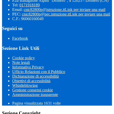
P.za Battaglione Alpini "Dronero", 4 12025 - Dronero (CN)
Tel:
0171918189
Email:
cnic82800p@istruzione.it
Link per inviare una mail
PEC:
cnic82800p@pec.istruzione.it
Link per inviare una mail
C.F.: 96060160049
Seguici su
Facebook
Sezione Link Utili
Cookie policy
Note legali
Informativa Privacy
Ufficio Relazioni con il Pubblico
Dichiarazione di accessibilità
Obiettivi di accessibilità
Whistleblowing
Gestione consensi cookie
Amministrazione trasparente
Pagina visualizzata
1631
volte
Sezione Copyright