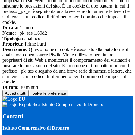
proprietari di siti Web a monitorare il comportamento dei visitatori e
misurare le prestazioni del sito. È un cookie di tipo pattern, in cui il
prefisso _pk_id è seguito da una breve serie di numeri e lettere, che
si ritiene sia un codice di riferimento per il dominio che imposta il
cookie.
Durata:
1 anno
Nome:
_pk_ses.1.69d2
Tipologia:
analitico
Proprieta:
Prime Parti
Descrizione:
Questo nome di cookie è associato alla piattaforma di
analisi web open source Piwik. Viene utilizzato per aiutare i
proprietari di siti Web a monitorare il comportamento dei visitatori e
misurare le prestazioni del sito. È un cookie di tipo pattern, in cui il
prefisso _pk_ses è seguito da una breve serie di numeri e lettere, che
si ritiene sia un codice di riferimento per il dominio che imposta il
cookie.
Durata:
30 minuti
Accetta tutti
Salva le preferenze
Istituto Comprensivo di Dronero
Contatti
Istituto Comprensivo di Dronero