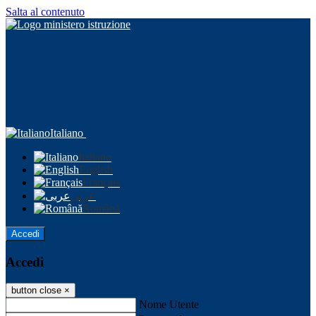
Salta al contenuto
Italiano
Italiano
English
Français
عربى
Română
Accedi
Accedi
button close
×
Nome Utente