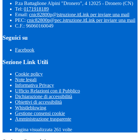
P.za Battaglione Alpini "Dronero", 4 12025 - Dronero (CN)
Tel:
0171918189
Email:
cnic82800p@istruzione.it
Link per inviare una mail
PEC:
cnic82800p@pec.istruzione.it
Link per inviare una mail
C.F.: 96060160049
Seguici su
Facebook
Sezione Link Utili
Cookie policy
Note legali
Informativa Privacy
Ufficio Relazioni con il Pubblico
Dichiarazione di accessibilità
Obiettivi di accessibilità
Whistleblowing
Gestione consensi cookie
Amministrazione trasparente
Pagina visualizzata
261
volte