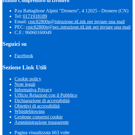
Istituto Comprensivo di Dronero
P.za Battaglione Alpini "Dronero", 4 12025 - Dronero (CN)
Tel:
0171918189
Email:
cnic82800p@istruzione.it
Link per inviare una mail
PEC:
cnic82800p@pec.istruzione.it
Link per inviare una mail
C.F.: 96060160049
Seguici su
Facebook
Sezione Link Utili
Cookie policy
Note legali
Informativa Privacy
Ufficio Relazioni con il Pubblico
Dichiarazione di accessibilità
Obiettivi di accessibilità
Whistleblowing
Gestione consensi cookie
Amministrazione trasparente
Pagina visualizzata
663
volte