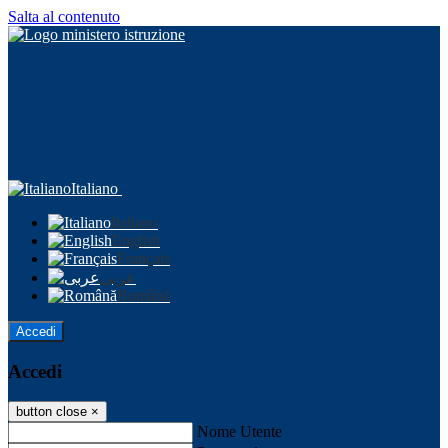
Salta al contenuto
Italiano
Italiano
English
Français
عربى
Română
Accedi
Accedi
button close
×
Nome Utente