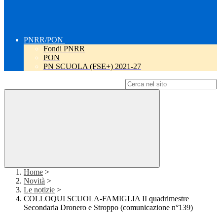
PNRR/PON
Fondi PNRR
PON
PN SCUOLA (FSE+) 2021-27
Campo di ricerca per le pagine del sito
Home
>
Novità
>
Le notizie
>
COLLOQUI SCUOLA-FAMIGLIA II quadrimestre
Secondaria Dronero e Stroppo (comunicazione n°139)