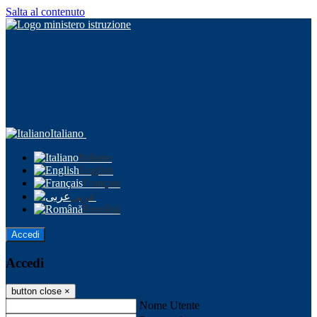
Salta al contenuto
Italiano
Italiano
English
Français
عربى
Română
Accedi
Accedi
button close
×
Nome Utente