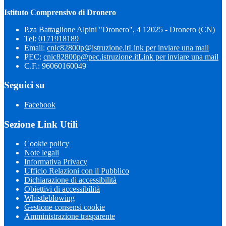
Istituto Comprensivo di Dronero
P.za Battaglione Alpini "Dronero", 4 12025 - Dronero (CN)
Tel:
0171918189
Email:
cnic82800p@istruzione.it
Link per inviare una mail
PEC:
cnic82800p@pec.istruzione.it
Link per inviare una mail
C.F.: 96060160049
Seguici su
Facebook
Sezione Link Utili
Cookie policy
Note legali
Informativa Privacy
Ufficio Relazioni con il Pubblico
Dichiarazione di accessibilità
Obiettivi di accessibilità
Whistleblowing
Gestione consensi cookie
Amministrazione trasparente