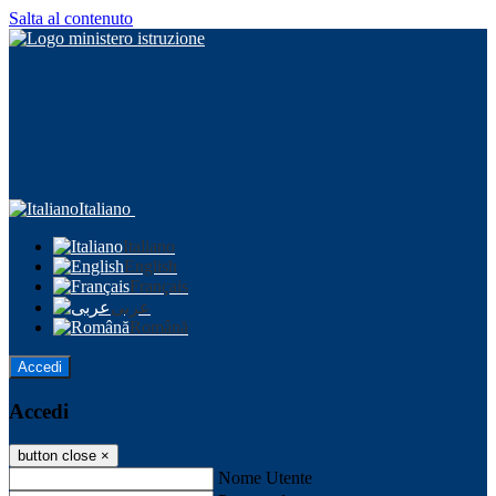
Salta al contenuto
Italiano
Italiano
English
Français
عربى
Română
Accedi
Accedi
button close
×
Nome Utente