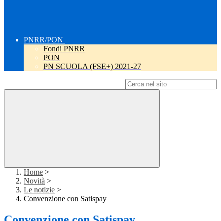
PNRR/PON
Fondi PNRR
PON
PN SCUOLA (FSE+) 2021-27
Campo di ricerca per le pagine del sito
Home
>
Novità
>
Le notizie
>
Convenzione con Satispay
Convenzione con Satispay