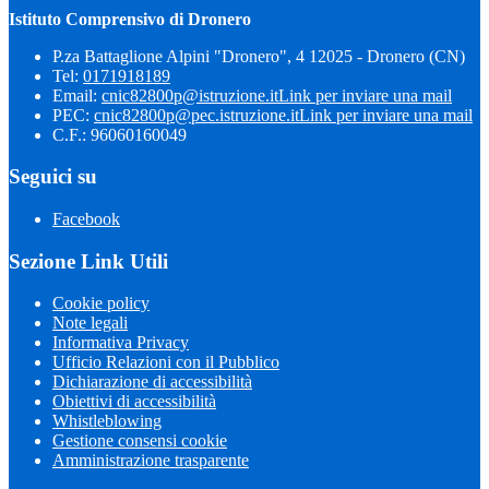
Istituto Comprensivo di Dronero
P.za Battaglione Alpini "Dronero", 4 12025 - Dronero (CN)
Tel:
0171918189
Email:
cnic82800p@istruzione.it
Link per inviare una mail
PEC:
cnic82800p@pec.istruzione.it
Link per inviare una mail
C.F.: 96060160049
Seguici su
Facebook
Sezione Link Utili
Cookie policy
Note legali
Informativa Privacy
Ufficio Relazioni con il Pubblico
Dichiarazione di accessibilità
Obiettivi di accessibilità
Whistleblowing
Gestione consensi cookie
Amministrazione trasparente