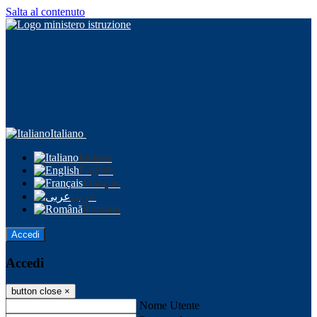
Salta al contenuto
Italiano
Italiano
English
Français
عربى
Română
Accedi
Accedi
button close
×
Nome Utente