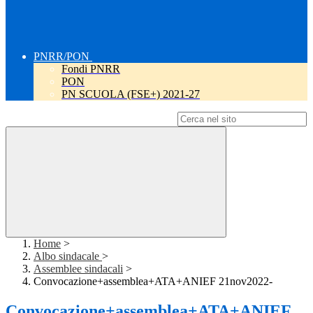
PNRR/PON
Fondi PNRR
PON
PN SCUOLA (FSE+) 2021-27
Campo di ricerca per le pagine del sito
Home
>
Albo sindacale
>
Assemblee sindacali
>
Convocazione+assemblea+ATA+ANIEF 21nov2022-
Convocazione+assemblea+ATA+ANIEF