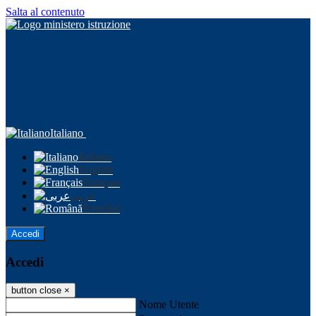
Salta al contenuto
Italiano
Italiano
English
Français
عربى
Română
Accedi
Accedi
button close
×
Nome Utente