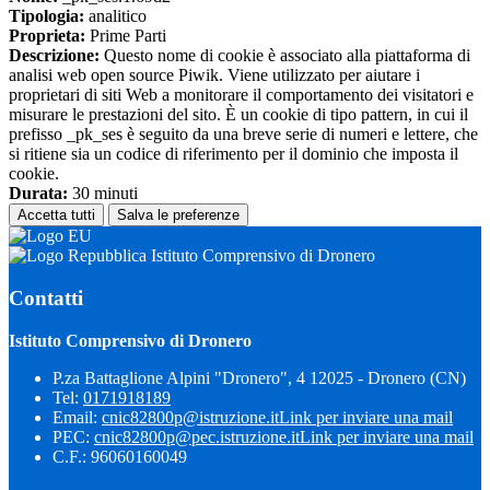
Tipologia:
analitico
Proprieta:
Prime Parti
Descrizione:
Questo nome di cookie è associato alla piattaforma di
analisi web open source Piwik. Viene utilizzato per aiutare i
proprietari di siti Web a monitorare il comportamento dei visitatori e
misurare le prestazioni del sito. È un cookie di tipo pattern, in cui il
prefisso _pk_ses è seguito da una breve serie di numeri e lettere, che
si ritiene sia un codice di riferimento per il dominio che imposta il
cookie.
Durata:
30 minuti
Accetta tutti
Salva le preferenze
Istituto Comprensivo di Dronero
Contatti
Istituto Comprensivo di Dronero
P.za Battaglione Alpini "Dronero", 4 12025 - Dronero (CN)
Tel:
0171918189
Email:
cnic82800p@istruzione.it
Link per inviare una mail
PEC:
cnic82800p@pec.istruzione.it
Link per inviare una mail
C.F.: 96060160049