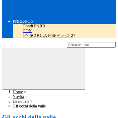
PNRR/PON
Fondi PNRR
PON
PN SCUOLA (FSE+) 2021-27
Campo di ricerca per le pagine del sito
Home
>
Novità
>
Le notizie
>
Gli occhi della valle
Gli occhi della valle