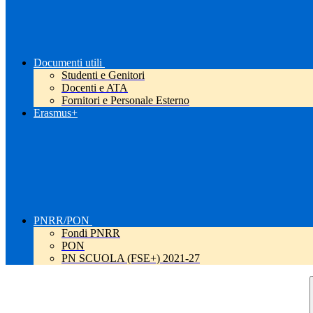
Documenti utili
Studenti e Genitori
Docenti e ATA
Fornitori e Personale Esterno
Erasmus+
PNRR/PON
Fondi PNRR
PON
PN SCUOLA (FSE+) 2021-27