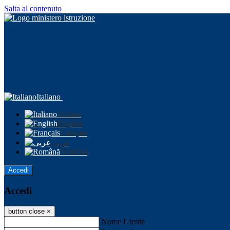
Salta al contenuto
Italiano
Italiano
English
Français
عربى
Română
Accedi
Accedi
button close
×
Nome Utente