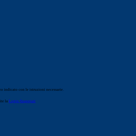
o indicato con le istruzioni necessarie.
ite la
Login Spaggiari