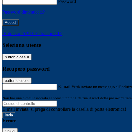
Password
Password dimenticata?
-
Entra con SPID
Entra con CIE
Seleziona utente
button close
×
Recupero password
button close
×
E-mail
Verrà inviato un messaggio all'indirizz
Non hai una e-mail associata al nome utente? Effettua il reset della password tram
E-mail inviata, si prega di controllare la casella di posta elettronica!
Errore
Chiudi