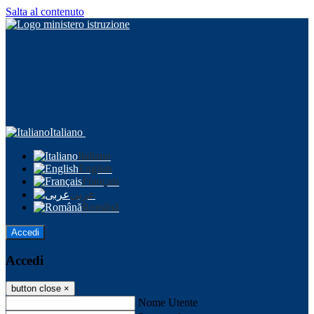
Salta al contenuto
Italiano
Italiano
English
Français
عربى
Română
Accedi
Accedi
button close
×
Nome Utente