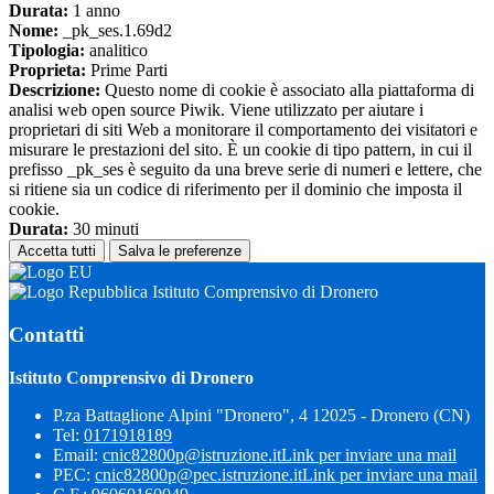
Durata:
1 anno
Nome:
_pk_ses.1.69d2
Tipologia:
analitico
Proprieta:
Prime Parti
Descrizione:
Questo nome di cookie è associato alla piattaforma di
analisi web open source Piwik. Viene utilizzato per aiutare i
proprietari di siti Web a monitorare il comportamento dei visitatori e
misurare le prestazioni del sito. È un cookie di tipo pattern, in cui il
prefisso _pk_ses è seguito da una breve serie di numeri e lettere, che
si ritiene sia un codice di riferimento per il dominio che imposta il
cookie.
Durata:
30 minuti
Accetta tutti
Salva le preferenze
Istituto Comprensivo di Dronero
Contatti
Istituto Comprensivo di Dronero
P.za Battaglione Alpini "Dronero", 4 12025 - Dronero (CN)
Tel:
0171918189
Email:
cnic82800p@istruzione.it
Link per inviare una mail
PEC:
cnic82800p@pec.istruzione.it
Link per inviare una mail