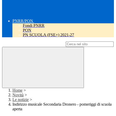
PNRR/PON
Fondi PNRR
PON
PN SCUOLA (FSE+) 2021-27
Campo di ricerca per le pagine del sito
Home
>
Novità
>
Le notizie
>
Indirizzo musicale Secondaria Dronero - pomeriggi di scuola
aperta