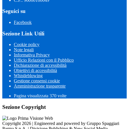
C.F.: 96060160049
Seguici su
Facebook
Sezione Link Utili
Cookie policy
Note legali
Informativa Privacy
Ufficio Relazioni con il Pubblico
Dichiarazione di accessibilità
Obiettivi di accessibilità
Whistleblowing
Gestione consensi cookie
Amministrazione trasparente
Pagina visualizzata
370
volte
Sezione Copyright
Copyright 2026 | Engineered and powered by Gruppo Spaggiari
Parma S.p.A. | Divisione Publishing & New Social Media