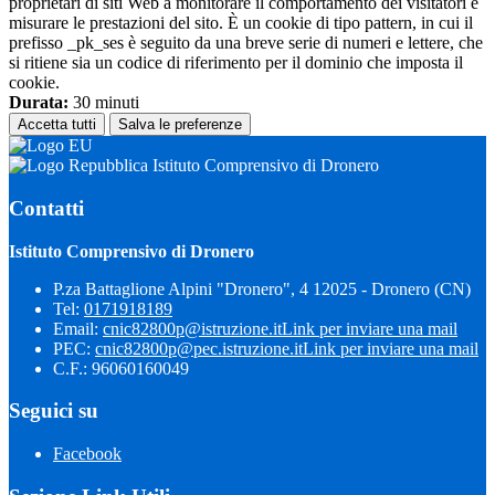
proprietari di siti Web a monitorare il comportamento dei visitatori e
misurare le prestazioni del sito. È un cookie di tipo pattern, in cui il
prefisso _pk_ses è seguito da una breve serie di numeri e lettere, che
si ritiene sia un codice di riferimento per il dominio che imposta il
cookie.
Durata:
30 minuti
Accetta tutti
Salva le preferenze
Istituto Comprensivo di Dronero
Contatti
Istituto Comprensivo di Dronero
P.za Battaglione Alpini "Dronero", 4 12025 - Dronero (CN)
Tel:
0171918189
Email:
cnic82800p@istruzione.it
Link per inviare una mail
PEC:
cnic82800p@pec.istruzione.it
Link per inviare una mail
C.F.: 96060160049
Seguici su
Facebook