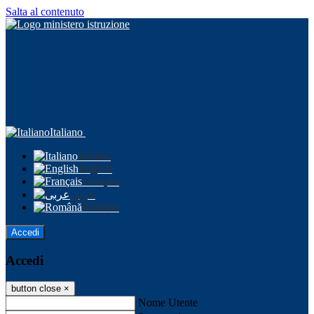
Salta al contenuto
Italiano
Italiano
English
Français
عربى
Română
Accedi
Accedi
button close
×
Nome Utente