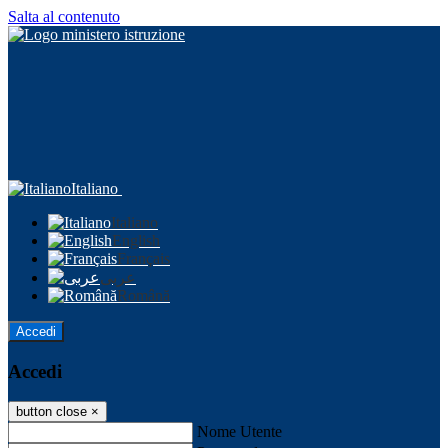
Salta al contenuto
Italiano
Italiano
English
Français
عربى
Română
Accedi
Accedi
button close
×
Nome Utente