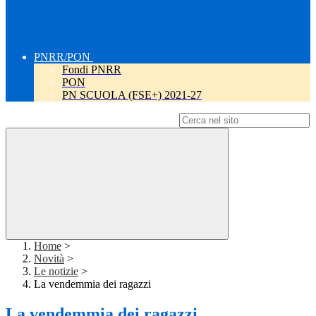
PNRR/PON
Fondi PNRR
PON
PN SCUOLA (FSE+) 2021-27
Campo di ricerca per le pagine del sito
Home
>
Novità
>
Le notizie
>
La vendemmia dei ragazzi
La vendemmia dei ragazzi