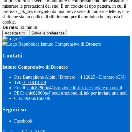
proprietari di siti Web a monitorare il comportamento dei visitatori e
misurare le prestazioni del sito. È un cookie di tipo pattern, in cui il
prefisso _pk_ses è seguito da una breve serie di numeri e lettere, che
si ritiene sia un codice di riferimento per il dominio che imposta il
cookie.
Durata:
30 minuti
Accetta tutti
Salva le preferenze
Istituto Comprensivo di Dronero
Contatti
Istituto Comprensivo di Dronero
P.za Battaglione Alpini "Dronero", 4 12025 - Dronero (CN)
Tel:
0171918189
Email:
cnic82800p@istruzione.it
Link per inviare una mail
PEC:
cnic82800p@pec.istruzione.it
Link per inviare una mail
C.F.: 96060160049
Seguici su
Facebook