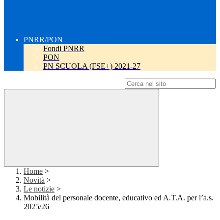
PNRR/PON
Fondi PNRR
PON
PN SCUOLA (FSE+) 2021-27
Campo di ricerca per le pagine del sito
Home
>
Novità
>
Le notizie
>
Mobilità del personale docente, educativo ed A.T.A. per l’a.s.
2025/26