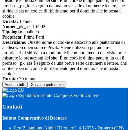
misurare le prestazioni del sito. È un cookie di tipo pattern, in cui il
prefisso _pk_id è seguito da una breve serie di numeri e lettere, che
si ritiene sia un codice di riferimento per il dominio che imposta il
cookie.
Durata:
1 anno
Nome:
_pk_ses.1.69d2
Tipologia:
analitico
Proprieta:
Prime Parti
Descrizione:
Questo nome di cookie è associato alla piattaforma di
analisi web open source Piwik. Viene utilizzato per aiutare i
proprietari di siti Web a monitorare il comportamento dei visitatori e
misurare le prestazioni del sito. È un cookie di tipo pattern, in cui il
prefisso _pk_ses è seguito da una breve serie di numeri e lettere, che
si ritiene sia un codice di riferimento per il dominio che imposta il
cookie.
Durata:
30 minuti
Accetta tutti
Salva le preferenze
Istituto Comprensivo di Dronero
Contatti
Istituto Comprensivo di Dronero
P.za Battaglione Alpini "Dronero", 4 12025 - Dronero (CN)