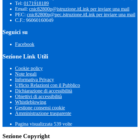
Tel:
0171918189
Email:
cnic82800p@istruzione.it
Link per inviare una mail
PEC:
cnic82800p@pec.istruzione.it
Link per inviare una mail
C.F.: 96060160049
Seguici su
Facebook
Sezione Link Utili
Cookie policy
Note legali
Informativa Privacy
Ufficio Relazioni con il Pubblico
Dichiarazione di accessibilità
Obiettivi di accessibilità
Whistleblowing
Gestione consensi cookie
Amministrazione trasparente
Pagina visualizzata
539
volte
Sezione Copyright