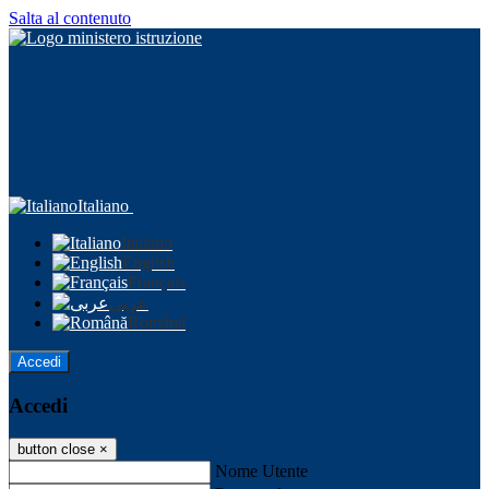
Salta al contenuto
Italiano
Italiano
English
Français
عربى
Română
Accedi
Accedi
button close
×
Nome Utente