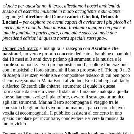
«Anche per quest’anno, il terzo, allestiamo i nostri ambienti di
studio e di esercizio musicale in modo accogliente e stimolante –
aggiunge il
direttore del Conservatorio Ghedini, Deborah
Luciani
–
per ospitare tre eventi capaci di avvicinare i più piccoli al
meraviglioso mondo della musica. Invitiamo dunque con piacere
tutte le famiglie a partecipare, come già è successo nelle due
precedenti edizioni di questa nostra speciale rassegna».
Domenica 9 marzo
si inaugura la rassegna con
Ascoltare che
passione!
, un vero e proprio concerto dedicato a
bambine e bambini
dai 18 mesi ai 3 anni
dove parlano gli strumenti e la musica e le
parole sono poche. I veri protagonisti sono l’ascolto e l’interazione
con i musicisti e i loro strumenti: il brano proposto è il Trio op.9 n. 3
di Joseph Kreutzer, violinista e compositore tedesco di cui ben poco
si conosce; suonano Marta Botta al violino, Eric Giubergia al flauto
e Alarico Gherardi alla chitarra, strumento al quale in questa
formazione da camera viene affidata una funzione analoga a quella
che solitamente svolge il pianoforte, ovvero il sostegno armonico
agli altri strumenti. Marina Berro accompagna il viaggio tra le
emozioni che gli uditori vivono con mamma, papà o con chi avrà
voglia di accompagnarli. Il pubblico assisterà al concerto in uno
spazio circolare per incontrare, condividere e vivere la musica da
molto vicino.
Domenica 16 marzo
va in scena
Alberi!
, per
bambine e bambini dai