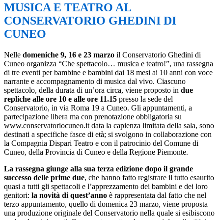
MUSICA E TEATRO AL
CONSERVATORIO GHEDINI DI
CUNEO
Nelle
domeniche 9, 16 e 23 marzo
il Conservatorio Ghedini di
Cuneo organizza “Che spettacolo… musica e teatro!”, una rassegna
di tre eventi per bambine e bambini dai 18 mesi ai 10 anni con voce
narrante e accompagnamento di musica dal vivo. Ciascuno
spettacolo, della durata di un’ora circa, viene proposto in
due
repliche alle ore 10 e alle ore 11.15
presso la sede del
Conservatorio, in via Roma 19 a Cuneo. Gli appuntamenti, a
partecipazione libera ma con prenotazione obbligatoria su
www.conservatoriocuneo.it data la capienza limitata della sala, sono
destinati a specifiche fasce di età; si svolgono in collaborazione con
la Compagnia Dispari Teatro e con il patrocinio del Comune di
Cuneo, della Provincia di Cuneo e della Regione Piemonte.
La rassegna giunge alla sua terza edizione dopo il grande
successo delle prime due
, che hanno fatto registrare il tutto esaurito
quasi a tutti gli spettacoli e l’apprezzamento dei bambini e dei loro
genitori:
la novità di quest’anno
è rappresentata dal fatto che nel
terzo appuntamento, quello di domenica 23 marzo, viene proposta
una produzione originale del Conservatorio nella quale si esibiscono