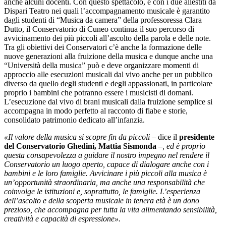
anche alcuni docenti. Con questo spettacolo, e con i due allestiti da
Dispari Teatro nei quali l’accompagnamento musicale è garantito
dagli studenti di “Musica da camera” della professoressa Clara
Dutto, il Conservatorio di Cuneo continua il suo percorso di
avvicinamento dei più piccoli all’ascolto della parola e delle note.
Tra gli obiettivi dei Conservatori c’è anche la formazione delle
nuove generazioni alla fruizione della musica e dunque anche una
“Università della musica” può e deve organizzare momenti di
approccio alle esecuzioni musicali dal vivo anche per un pubblico
diverso da quello degli studenti e degli appassionati, in particolare
proprio i bambini che potranno essere i musicisti di domani.
L’esecuzione dal vivo di brani musicali dalla fruizione semplice si
accompagna in modo perfetto al racconto di fiabe e storie,
consolidato patrimonio dedicato all’infanzia.
«Il valore della musica si scopre fin da piccoli
– dice il
presidente
del Conservatorio Ghedini, Mattia Sismonda
–
, ed è proprio
questa consapevolezza a guidare il nostro impegno nel rendere il
Conservatorio un luogo aperto, capace di dialogare anche con i
bambini e le loro famiglie. Avvicinare i più piccoli alla musica è
un’opportunità straordinaria, ma anche una responsabilità che
coinvolge le istituzioni e, soprattutto, le famiglie. L’esperienza
dell’ascolto e della scoperta musicale in tenera età è un dono
prezioso, che accompagna per tutta la vita alimentando sensibilità,
creatività e capacità di espressione».