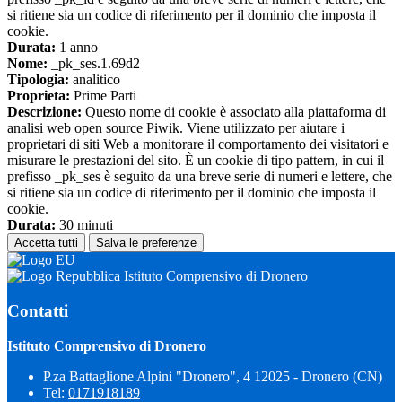
si ritiene sia un codice di riferimento per il dominio che imposta il
cookie.
Durata:
1 anno
Nome:
_pk_ses.1.69d2
Tipologia:
analitico
Proprieta:
Prime Parti
Descrizione:
Questo nome di cookie è associato alla piattaforma di
analisi web open source Piwik. Viene utilizzato per aiutare i
proprietari di siti Web a monitorare il comportamento dei visitatori e
misurare le prestazioni del sito. È un cookie di tipo pattern, in cui il
prefisso _pk_ses è seguito da una breve serie di numeri e lettere, che
si ritiene sia un codice di riferimento per il dominio che imposta il
cookie.
Durata:
30 minuti
Accetta tutti
Salva le preferenze
Istituto Comprensivo di Dronero
Contatti
Istituto Comprensivo di Dronero
P.za Battaglione Alpini "Dronero", 4 12025 - Dronero (CN)
Tel:
0171918189