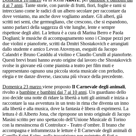
4 ai 7 anni
. Tante storie, con parole di frutti, fiori, foglie e rami si
intrecciano come le radici di un albero secolare per raccontare da
dove veniamo, ma anche dove vogliamo andare. Gli alberi, già
scritti nei semi, che germogliano, che crescono, che si espandono,
sanno parlarci della saggezza di vite lunghe, lente e sempre
rispettose degli altri. La lettura è a cura di Marina Berro e Paola
Dogliani; le musiche di accompagnamento sono i Cinque pezzi per
due violini e pianoforte, scritti da Dmitri Shostakovich e arrangiati
dallo studente e amico Levon Atovmyan, eseguiti da Jacopo
Calandri e Bruno Casiddu al violino e Claudio Curulli al pianoforte.
Questi brevi brani hanno avuto origine dal lavoro che Shostakovich
svolse in giovane età come pianista a teatro per film muti e
rappresentano ognuno una piccola storia musicale con preludio,
elegia e tre danze diverse, ciascuna più vivace della precedente.
Domenica 23 marzo
viene proposto
Il Carnevale degli animali
,
rivolto a
bambine e bambini dai 7 ai 10 anni
. Un guardiano dello
zoo decide una notte di ridare la libertà a tutti gli animali e inizia a
raccontare la sua avventura in un testo in rima che diventa un inno
alla libertà e alla musica, dove la fantasia è libera di esprimersi. La
lettura è di Alberto Jona, che ripropone un testo originale di Jacopo
Masini scritto per uno spettacolo dell’Unione Musicale di Torino
con la messinscena di Controluce - Teatro d’ombre. Il brano che
accompagna e inframmezza le letture è Il Carnevale degli animali di
Camille Saint-Saëns, nella trascrizione per quintetto di fiati e