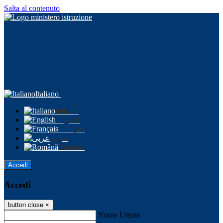
Salta al contenuto
Italiano
Italiano
English
Français
عربى
Română
Accedi
Accedi
button close
×
Nome Utente