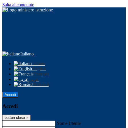
Salta al contenuto
Italiano
Italiano
English
Français
عربى
Română
Accedi
Accedi
button close
×
Nome Utente