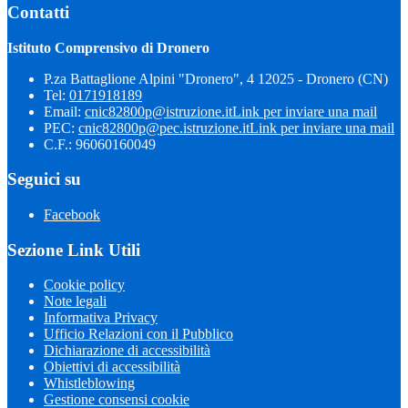
Contatti
Istituto Comprensivo di Dronero
P.za Battaglione Alpini "Dronero", 4 12025 - Dronero (CN)
Tel:
0171918189
Email:
cnic82800p@istruzione.it
Link per inviare una mail
PEC:
cnic82800p@pec.istruzione.it
Link per inviare una mail
C.F.: 96060160049
Seguici su
Facebook
Sezione Link Utili
Cookie policy
Note legali
Informativa Privacy
Ufficio Relazioni con il Pubblico
Dichiarazione di accessibilità
Obiettivi di accessibilità
Whistleblowing
Gestione consensi cookie