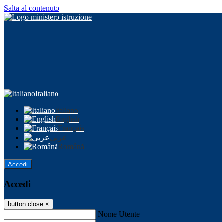
Salta al contenuto
Italiano
Italiano
English
Français
عربى
Română
Accedi
Accedi
button close
×
Nome Utente