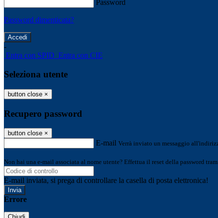
Password
Password dimenticata?
-
Entra con SPID
Entra con CIE
Seleziona utente
button close
×
Recupero password
button close
×
E-mail
Verrà inviato un messaggio all'indirizz
Non hai una e-mail associata al nome utente? Effettua il reset della password tram
E-mail inviata, si prega di controllare la casella di posta elettronica!
Errore
Chiudi