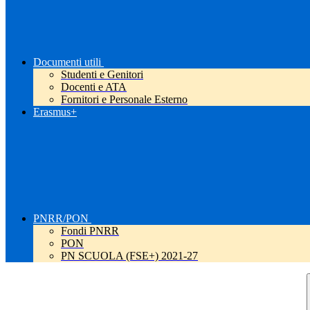
Documenti utili
Studenti e Genitori
Docenti e ATA
Fornitori e Personale Esterno
Erasmus+
PNRR/PON
Fondi PNRR
PON
PN SCUOLA (FSE+) 2021-27