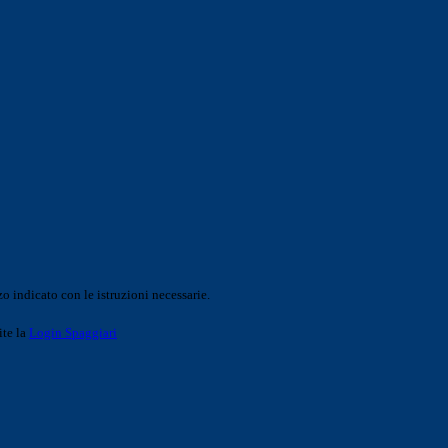
o indicato con le istruzioni necessarie.
ite la
Login Spaggiari