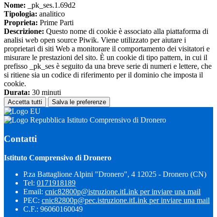
Nome:
_pk_ses.1.69d2
Tipologia:
analitico
Proprieta:
Prime Parti
Descrizione:
Questo nome di cookie è associato alla piattaforma di
analisi web open source Piwik. Viene utilizzato per aiutare i
proprietari di siti Web a monitorare il comportamento dei visitatori e
misurare le prestazioni del sito. È un cookie di tipo pattern, in cui il
prefisso _pk_ses è seguito da una breve serie di numeri e lettere, che
si ritiene sia un codice di riferimento per il dominio che imposta il
cookie.
Durata:
30 minuti
Accetta tutti
Salva le preferenze
Istituto Comprensivo di Dronero
Contatti
Istituto Comprensivo di Dronero
P.za Battaglione Alpini "Dronero", 4 12025 - Dronero (CN)
Tel:
0171918189
Email:
cnic82800p@istruzione.it
Link per inviare una mail
PEC:
cnic82800p@pec.istruzione.it
Link per inviare una mail
C.F.: 96060160049