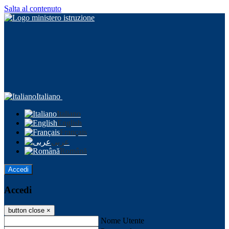
Salta al contenuto
Italiano
Italiano
English
Français
عربى
Română
Accedi
Accedi
button close
×
Nome Utente