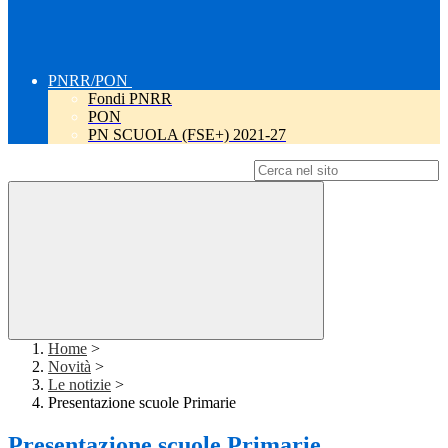
PNRR/PON
Fondi PNRR
PON
PN SCUOLA (FSE+) 2021-27
Campo di ricerca per le pagine del sito
Home
>
Novità
>
Le notizie
>
Presentazione scuole Primarie
Presentazione scuole Primarie