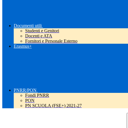
Documenti utili
Studenti e Genitori
Docenti e ATA
Fornitori e Personale Esterno
Erasmus+
PNRR/PON
Fondi PNRR
PON
PN SCUOLA (FSE+) 2021-27