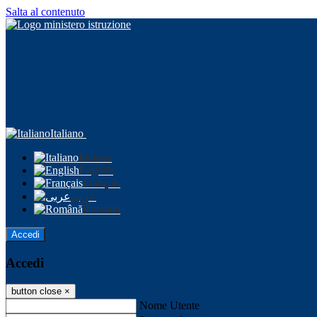
Salta al contenuto
Italiano
Italiano
English
Français
عربى
Română
Accedi
Accedi
button close
×
Nome Utente