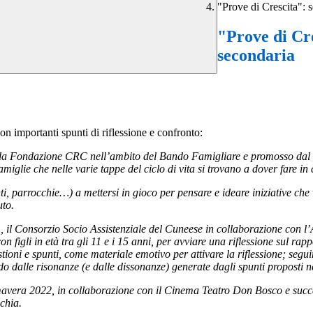
"Prove di Crescita": s
"Prove di Cre
secondaria
con importanti spunti di riflessione e confronto:
ato da Fondazione CRC nell’ambito del Bando Famigliare e promosso dal 
amiglie che nelle varie tappe del ciclo di vita si trovano a dover fare in 
ti, parrocchie…) a mettersi in gioco per pensare e ideare iniziative che
uto.
io”, il Consorzio Socio Assistenziale del Cuneese in collaborazione con
 figli in età tra gli 11 e i 15 anni, per avviare una riflessione sul rapp
estioni e spunti, come materiale emotivo per attivare la riflessione; se
do dalle risonanze (e dalle dissonanze) generate dagli spunti proposti 
avera 2022, in collaborazione con il Cinema Teatro Don Bosco e succe
chia.