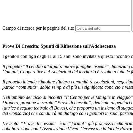
Campo di ricerca per le pagine del sito
Prove Di Crescita: Spunti di Riflessione sull'Adolescenza
I genitori con figli dagli 11 ai 15 anni sono invitata a questo incontro 
Il progetto “ll cerchio allargato: nuove famiglie insieme”, finanzi
Comuni, Cooperative e Associazioni del territorio è rivolto a tutte le f
Il progetto intende stimolare l’intera comunità (associazioni, negozian
parola “comunità” abbia sempre di più un significato concreto e viss
Nell’ambito del ciclo di incontri “Il Centro per le famiglie in viagg
Dronero, propone la serata “Prove di crescita”, dedicata ai genitori con
(attrice e regista teatrale di Boves), che proporrà un insieme di sugg
del Consorzio) che condurrà un dialogo con i genitori in sala, parten
L’evento “Prove di crescita” è un “format” già promosso nella prim
collaborazione con l’Associazione Vivere Cervasca e la locale Parroc