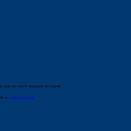
o indicato con le istruzioni necessarie.
ite la
Login Spaggiari