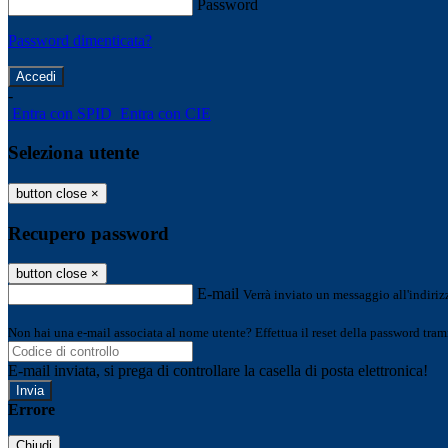
Password
Password dimenticata?
-
Entra con SPID
Entra con CIE
Seleziona utente
button close
×
Recupero password
button close
×
E-mail
Verrà inviato un messaggio all'indirizz
Non hai una e-mail associata al nome utente? Effettua il reset della password tram
E-mail inviata, si prega di controllare la casella di posta elettronica!
Errore
Chiudi