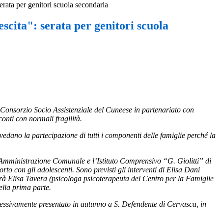
erata per genitori scuola secondaria
scita": serata per genitori scuola
Consorzio Socio Assistenziale del Cuneese in partenariato con
conti con normali fragilità.
 vedano la partecipazione di tutti i componenti delle famiglie perché la
 l’Amministrazione Comunale e l’Istituto Comprensivo “G. Giolitti” di
orto con gli adolescenti. Sono previsti gli interventi di Elisa Dani
guirà Elisa Tavera (psicologa psicoterapeuta del Centro per la Famiglie
nella prima parte.
ssivamente presentato in autunno a S. Defendente di Cervasca, in