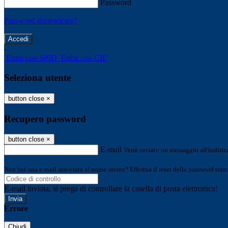
Password
Password dimenticata?
-
Entra con SPID
Entra con CIE
Seleziona utente
button close
×
Recupero password
button close
×
E-mail
Verrà inviato un messaggio all'indirizz
Non hai una e-mail associata al nome utente? Effettua il reset della password tram
E-mail inviata, si prega di controllare la casella di posta elettronica!
Errore
Chiudi