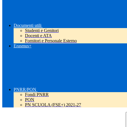
Documenti utili
Studenti e Genitori
Docenti e ATA
Fornitori e Personale Esterno
Erasmus+
PNRR/PON
Fondi PNRR
PON
PN SCUOLA (FSE+) 2021-27