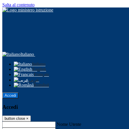
Salta al contenuto
Italiano
Italiano
English
Français
عربى
Română
Accedi
Accedi
button close
×
Nome Utente