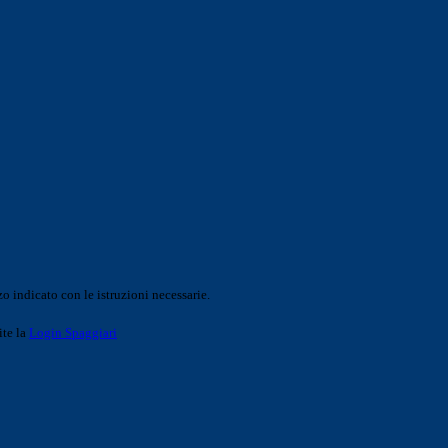
o indicato con le istruzioni necessarie.
ite la
Login Spaggiari