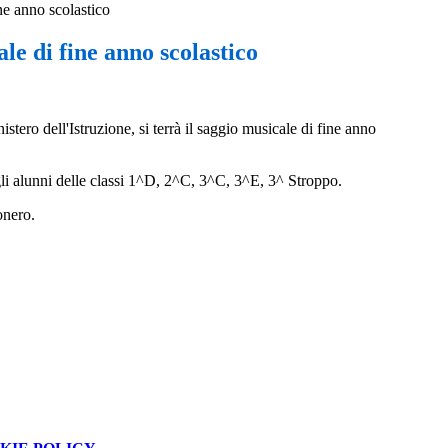
ne anno scolastico
le di fine anno scolastico
o dell'Istruzione, si terrà il saggio musicale di fine anno
agli alunni delle classi 1^D, 2^C, 3^C, 3^E, 3^ Stroppo.
ronero.