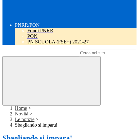
PNRR/PON
Fondi PNRR
PON
PN SCUOLA (FSE+) 2021-27
Campo di ricerca per le pagine del sito
Home
>
Novità
>
Le notizie
>
Sbagliando si impara!
Sbagliando si impara!