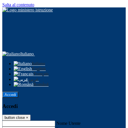
Salta al contenuto
Italiano
Italiano
English
Français
عربى
Română
Accedi
Accedi
button close
×
Nome Utente