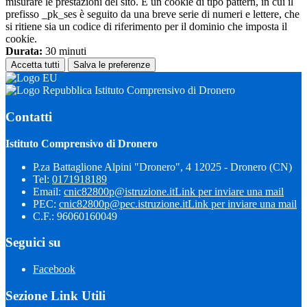
misurare le prestazioni del sito. È un cookie di tipo pattern, in cui il
prefisso _pk_ses è seguito da una breve serie di numeri e lettere, che
si ritiene sia un codice di riferimento per il dominio che imposta il
cookie.
Durata:
30 minuti
Accetta tutti
Salva le preferenze
Istituto Comprensivo di Dronero
Contatti
Istituto Comprensivo di Dronero
P.za Battaglione Alpini "Dronero", 4 12025 - Dronero (CN)
Tel:
0171918189
Email:
cnic82800p@istruzione.it
Link per inviare una mail
PEC:
cnic82800p@pec.istruzione.it
Link per inviare una mail
C.F.: 96060160049
Seguici su
Facebook
Sezione Link Utili