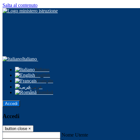
Salta al contenuto
Italiano
Italiano
English
Français
عربى
Română
Accedi
Accedi
button close
×
Nome Utente