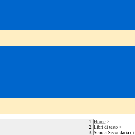
Home
>
Libri di testo
>
Scuola Secondaria di