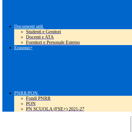
Documenti utili
Studenti e Genitori
Docenti e ATA
Fornitori e Personale Esterno
Erasmus+
PNRR/PON
Fondi PNRR
PON
PN SCUOLA (FSE+) 2021-27