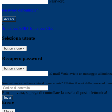
Password
Password dimenticata?
-
Entra con SPID
Entra con CIE
Seleziona utente
button close
×
Recupero password
button close
×
E-mail
Verrà inviato un messaggio all'indirizz
Non hai una e-mail associata al nome utente? Effettua il reset della password tram
E-mail inviata, si prega di controllare la casella di posta elettronica!
Errore
Chiudi