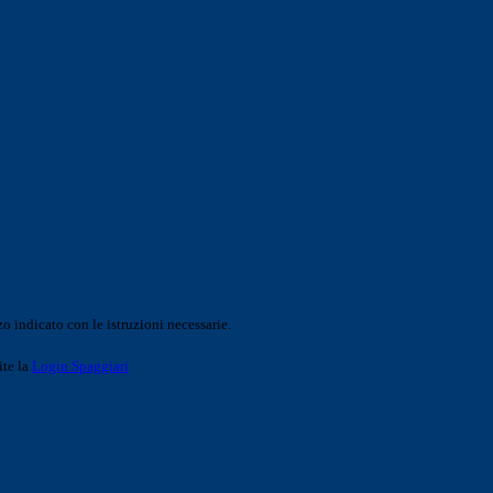
o indicato con le istruzioni necessarie.
ite la
Login Spaggiari