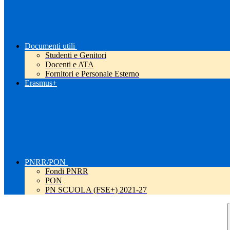
Documenti utili
Studenti e Genitori
Docenti e ATA
Fornitori e Personale Esterno
Erasmus+
PNRR/PON
Fondi PNRR
PON
PN SCUOLA (FSE+) 2021-27