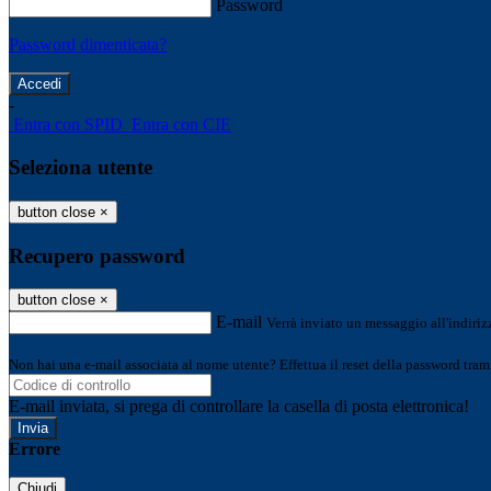
Password
Password dimenticata?
-
Entra con SPID
Entra con CIE
Seleziona utente
button close
×
Recupero password
button close
×
E-mail
Verrà inviato un messaggio all'indirizz
Non hai una e-mail associata al nome utente? Effettua il reset della password tram
E-mail inviata, si prega di controllare la casella di posta elettronica!
Errore
Chiudi