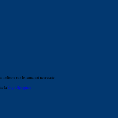
o indicato con le istruzioni necessarie.
ite la
Login Spaggiari