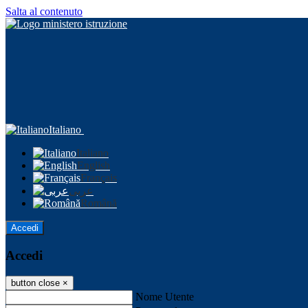
Salta al contenuto
Italiano
Italiano
English
Français
عربى
Română
Accedi
Accedi
button close
×
Nome Utente