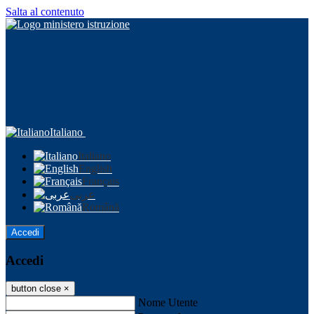
Salta al contenuto
Italiano
Italiano
English
Français
عربى
Română
Accedi
Accedi
button close
×
Nome Utente