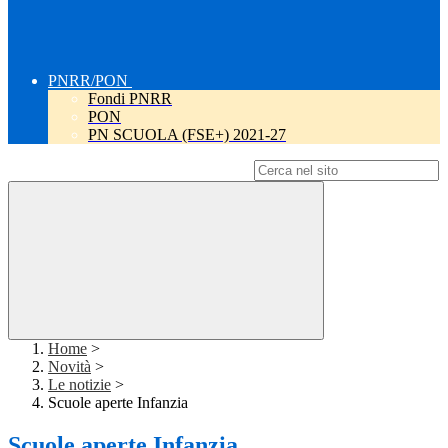
PNRR/PON
Fondi PNRR
PON
PN SCUOLA (FSE+) 2021-27
Campo di ricerca per le pagine del sito
Home
>
Novità
>
Le notizie
>
Scuole aperte Infanzia
Scuole aperte Infanzia