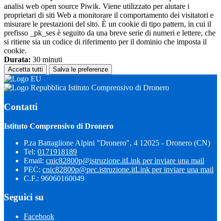
analisi web open source Piwik. Viene utilizzato per aiutare i
proprietari di siti Web a monitorare il comportamento dei visitatori e
misurare le prestazioni del sito. È un cookie di tipo pattern, in cui il
prefisso _pk_ses è seguito da una breve serie di numeri e lettere, che
si ritiene sia un codice di riferimento per il dominio che imposta il
cookie.
Durata:
30 minuti
Accetta tutti
Salva le preferenze
Istituto Comprensivo di Dronero
Contatti
Istituto Comprensivo di Dronero
P.za Battaglione Alpini "Dronero", 4 12025 - Dronero (CN)
Tel:
0171918189
Email:
cnic82800p@istruzione.it
Link per inviare una mail
PEC:
cnic82800p@pec.istruzione.it
Link per inviare una mail
C.F.: 96060160049
Seguici su
Facebook