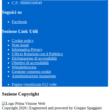
C.F.: 96060160049
Seguici su
Facebook
Sezione Link Utili
Cookie policy
Note legali
Informativa Privacy
Ufficio Relazioni con il Pubblico
Dichiarazione di accessibilità
Obiettivi di accessibilità
Whistleblowing
Gestione consensi cookie
Amministrazione trasparente
Pagina visualizzata
612
volte
Sezione Copyright
Copyright 2026 | Engineered and powered by Gruppo Spaggiari