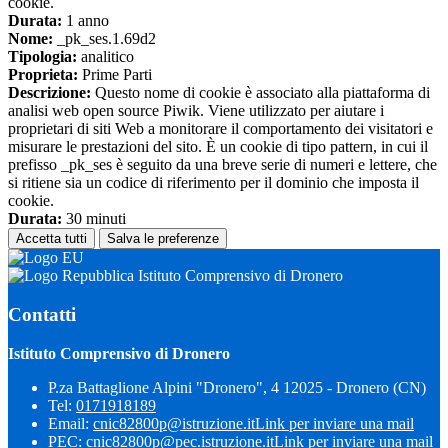
cookie.
Durata:
1 anno
Nome:
_pk_ses.1.69d2
Tipologia:
analitico
Proprieta:
Prime Parti
Descrizione:
Questo nome di cookie è associato alla piattaforma di
analisi web open source Piwik. Viene utilizzato per aiutare i
proprietari di siti Web a monitorare il comportamento dei visitatori e
misurare le prestazioni del sito. È un cookie di tipo pattern, in cui il
prefisso _pk_ses è seguito da una breve serie di numeri e lettere, che
si ritiene sia un codice di riferimento per il dominio che imposta il
cookie.
Durata:
30 minuti
Accetta tutti
Salva le preferenze
Istituto Comprensivo di Dronero
Contatti
Istituto Comprensivo di Dronero
P.za Battaglione Alpini "Dronero", 4 12025 - Dronero (CN)
Tel:
0171918189
Email:
cnic82800p@istruzione.it
Link per inviare una mail
PEC:
cnic82800p@pec.istruzione.it
Link per inviare una mail