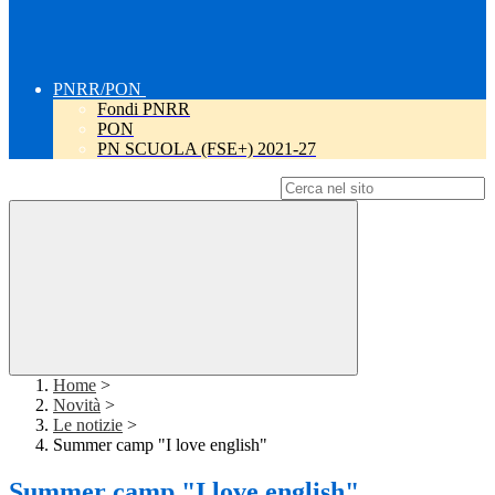
PNRR/PON
Fondi PNRR
PON
PN SCUOLA (FSE+) 2021-27
Campo di ricerca per le pagine del sito
Home
>
Novità
>
Le notizie
>
Summer camp "I love english"
Summer camp "I love english"