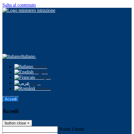
Salta al contenuto
Italiano
Italiano
English
Français
عربى
Română
Accedi
Accedi
button close
×
Nome Utente