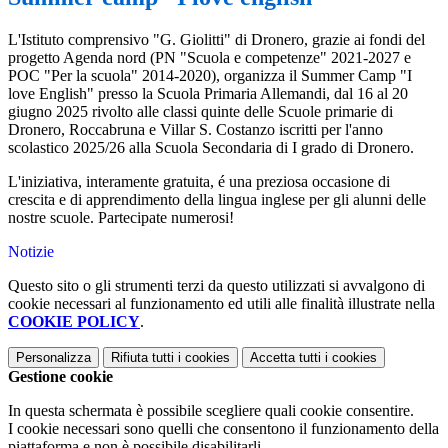
L'Istituto comprensivo "G. Giolitti" di Dronero, grazie ai fondi del
progetto Agenda nord (PN "Scuola e competenze" 2021-2027 e
POC "Per la scuola" 2014-2020), organizza il Summer Camp "I
love English" presso la Scuola Primaria Allemandi, dal 16 al 20
giugno 2025 rivolto alle classi quinte delle Scuole primarie di
Dronero, Roccabruna e Villar S. Costanzo iscritti per l'anno
scolastico 2025/26 alla Scuola Secondaria di I grado di Dronero.
L'iniziativa, interamente gratuita, é una preziosa occasione di
crescita e di apprendimento della lingua inglese per gli alunni delle
nostre scuole. Partecipate numerosi!
Notizie
Questo sito o gli strumenti terzi da questo utilizzati si avvalgono di
cookie necessari al funzionamento ed utili alle finalità illustrate nella
COOKIE POLICY
.
Personalizza
Rifiuta tutti
i cookies
Accetta tutti
i cookies
Gestione cookie
In questa schermata è possibile scegliere quali cookie consentire.
I cookie necessari sono quelli che consentono il funzionamento della
piattaforma e non è possibile disabilitarli.