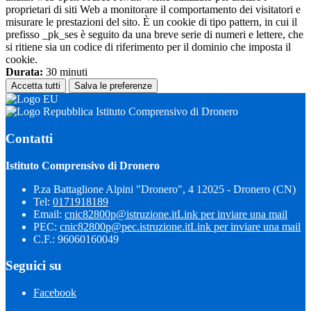
proprietari di siti Web a monitorare il comportamento dei visitatori e
misurare le prestazioni del sito. È un cookie di tipo pattern, in cui il
prefisso _pk_ses è seguito da una breve serie di numeri e lettere, che
si ritiene sia un codice di riferimento per il dominio che imposta il
cookie.
Durata:
30 minuti
Accetta tutti
Salva le preferenze
Istituto Comprensivo di Dronero
Contatti
Istituto Comprensivo di Dronero
P.za Battaglione Alpini "Dronero", 4 12025 - Dronero (CN)
Tel:
0171918189
Email:
cnic82800p@istruzione.it
Link per inviare una mail
PEC:
cnic82800p@pec.istruzione.it
Link per inviare una mail
C.F.: 96060160049
Seguici su
Facebook