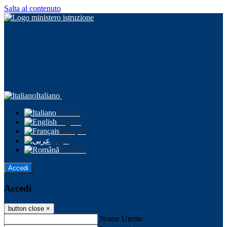
Salta al contenuto
Italiano
Italiano
English
Français
عربى
Română
Accedi
Accedi
button close
×
Nome Utente