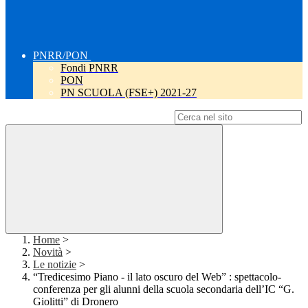
PNRR/PON
Fondi PNRR
PON
PN SCUOLA (FSE+) 2021-27
Campo di ricerca per le pagine del sito
Home
>
Novità
>
Le notizie
>
“Tredicesimo Piano - il lato oscuro del Web” : spettacolo-
conferenza per gli alunni della scuola secondaria dell’IC “G.
Giolitti” di Dronero