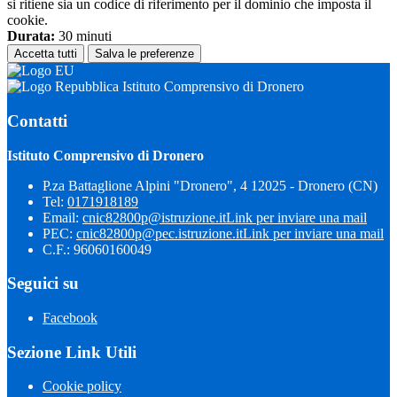
si ritiene sia un codice di riferimento per il dominio che imposta il
cookie.
Durata:
30 minuti
Accetta tutti
Salva le preferenze
Istituto Comprensivo di Dronero
Contatti
Istituto Comprensivo di Dronero
P.za Battaglione Alpini "Dronero", 4 12025 - Dronero (CN)
Tel:
0171918189
Email:
cnic82800p@istruzione.it
Link per inviare una mail
PEC:
cnic82800p@pec.istruzione.it
Link per inviare una mail
C.F.: 96060160049
Seguici su
Facebook
Sezione Link Utili
Cookie policy