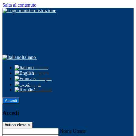
Salta al contenuto
Italiano
Italiano
English
Français
عربى
Română
Accedi
Accedi
button close
×
Nome Utente