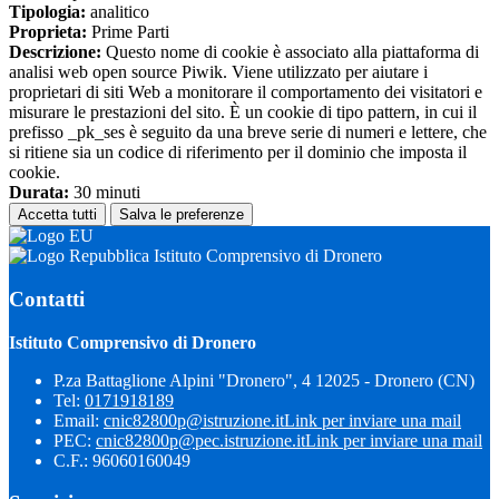
Tipologia:
analitico
Proprieta:
Prime Parti
Descrizione:
Questo nome di cookie è associato alla piattaforma di
analisi web open source Piwik. Viene utilizzato per aiutare i
proprietari di siti Web a monitorare il comportamento dei visitatori e
misurare le prestazioni del sito. È un cookie di tipo pattern, in cui il
prefisso _pk_ses è seguito da una breve serie di numeri e lettere, che
si ritiene sia un codice di riferimento per il dominio che imposta il
cookie.
Durata:
30 minuti
Accetta tutti
Salva le preferenze
Istituto Comprensivo di Dronero
Contatti
Istituto Comprensivo di Dronero
P.za Battaglione Alpini "Dronero", 4 12025 - Dronero (CN)
Tel:
0171918189
Email:
cnic82800p@istruzione.it
Link per inviare una mail
PEC:
cnic82800p@pec.istruzione.it
Link per inviare una mail
C.F.: 96060160049