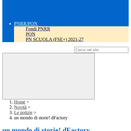
PNRR/PON
Fondi PNRR
PON
PN SCUOLA (FSE+) 2021-27
Campo di ricerca per le pagine del sito
Home
>
Novità
>
Le notizie
>
un mondo di storie! dFactory
un mondo di storie! dFactory