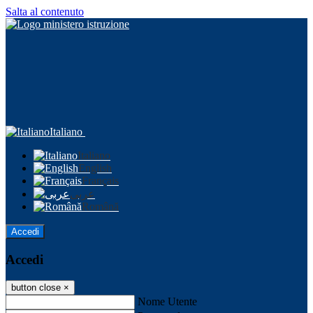
Salta al contenuto
Italiano
Italiano
English
Français
عربى
Română
Accedi
Accedi
button close
×
Nome Utente