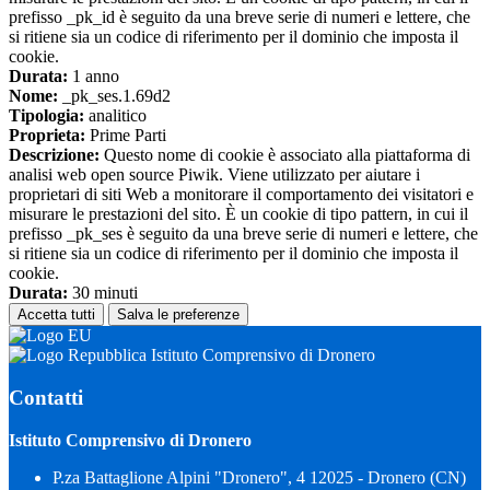
prefisso _pk_id è seguito da una breve serie di numeri e lettere, che
si ritiene sia un codice di riferimento per il dominio che imposta il
cookie.
Durata:
1 anno
Nome:
_pk_ses.1.69d2
Tipologia:
analitico
Proprieta:
Prime Parti
Descrizione:
Questo nome di cookie è associato alla piattaforma di
analisi web open source Piwik. Viene utilizzato per aiutare i
proprietari di siti Web a monitorare il comportamento dei visitatori e
misurare le prestazioni del sito. È un cookie di tipo pattern, in cui il
prefisso _pk_ses è seguito da una breve serie di numeri e lettere, che
si ritiene sia un codice di riferimento per il dominio che imposta il
cookie.
Durata:
30 minuti
Accetta tutti
Salva le preferenze
Istituto Comprensivo di Dronero
Contatti
Istituto Comprensivo di Dronero
P.za Battaglione Alpini "Dronero", 4 12025 - Dronero (CN)