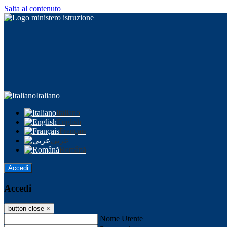
Salta al contenuto
Italiano
Italiano
English
Français
عربى
Română
Accedi
Accedi
button close
×
Nome Utente