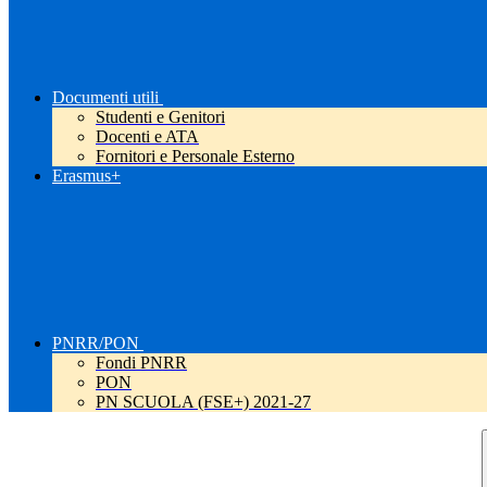
Documenti utili
Studenti e Genitori
Docenti e ATA
Fornitori e Personale Esterno
Erasmus+
PNRR/PON
Fondi PNRR
PON
PN SCUOLA (FSE+) 2021-27