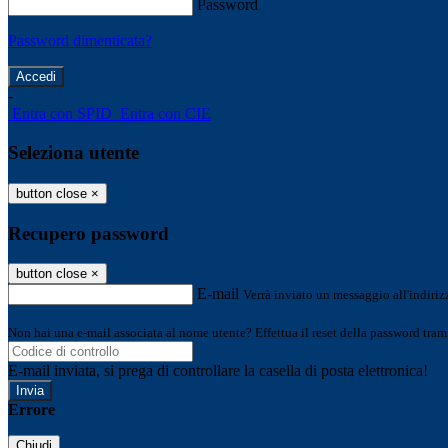
Password
Password dimenticata?
-
Entra con SPID
Entra con CIE
Seleziona utente
button close
×
Recupero password
button close
×
E-mail
Verrà inviato un messaggio all'indirizz
Non hai una e-mail associata al nome utente? Effettua il reset della password tram
E-mail inviata, si prega di controllare la casella di posta elettronica!
Errore
Chiudi