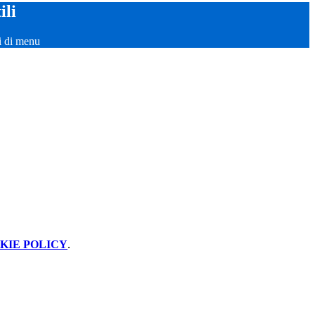
ili
i di menu
KIE POLICY
.