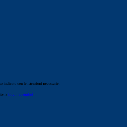
o indicato con le istruzioni necessarie.
ite la
Login Spaggiari