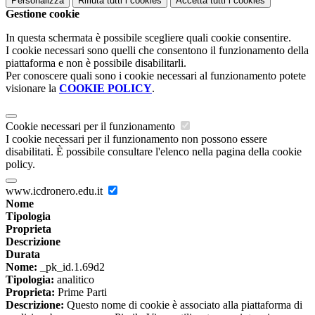
Personalizza
Rifiuta tutti
i cookies
Accetta tutti
i cookies
Gestione cookie
In questa schermata è possibile scegliere quali cookie consentire.
I cookie necessari sono quelli che consentono il funzionamento della
piattaforma e non è possibile disabilitarli.
Per conoscere quali sono i cookie necessari al funzionamento potete
visionare la
COOKIE POLICY
.
Cookie necessari per il funzionamento
I cookie necessari per il funzionamento non possono essere
disabilitati. È possibile consultare l'elenco nella pagina della cookie
policy.
www.icdronero.edu.it
Nome
Tipologia
Proprieta
Descrizione
Durata
Nome:
_pk_id.1.69d2
Tipologia:
analitico
Proprieta:
Prime Parti
Descrizione:
Questo nome di cookie è associato alla piattaforma di