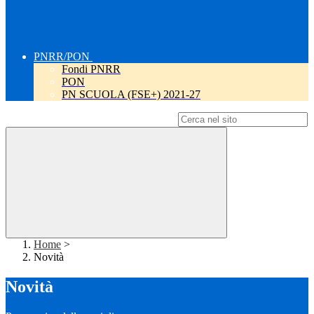
PNRR/PON
Fondi PNRR
PON
PN SCUOLA (FSE+) 2021-27
Campo di ricerca per le pagine del sito
Home
>
Novità
Novità