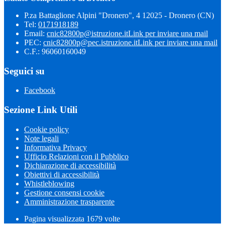
P.za Battaglione Alpini "Dronero", 4 12025 - Dronero (CN)
Tel:
0171918189
Email:
cnic82800p@istruzione.it
Link per inviare una mail
PEC:
cnic82800p@pec.istruzione.it
Link per inviare una mail
C.F.: 96060160049
Seguici su
Facebook
Sezione Link Utili
Cookie policy
Note legali
Informativa Privacy
Ufficio Relazioni con il Pubblico
Dichiarazione di accessibilità
Obiettivi di accessibilità
Whistleblowing
Gestione consensi cookie
Amministrazione trasparente
Pagina visualizzata
1679
volte