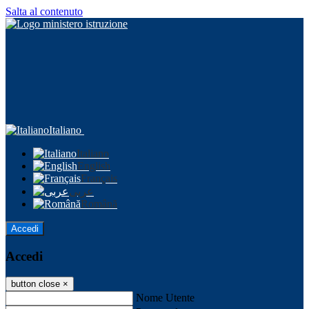
Salta al contenuto
Italiano
Italiano
English
Français
عربى
Română
Accedi
Accedi
button close
×
Nome Utente