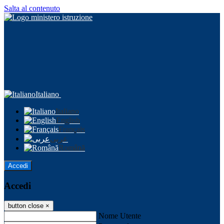
Salta al contenuto
Italiano
Italiano
English
Français
عربى
Română
Accedi
Accedi
button close
×
Nome Utente