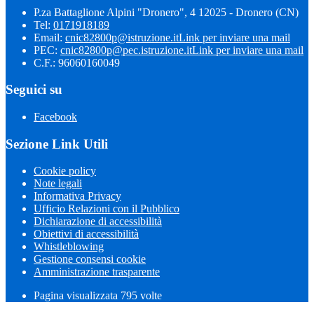
P.za Battaglione Alpini "Dronero", 4 12025 - Dronero (CN)
Tel:
0171918189
Email:
cnic82800p@istruzione.it
Link per inviare una mail
PEC:
cnic82800p@pec.istruzione.it
Link per inviare una mail
C.F.: 96060160049
Seguici su
Facebook
Sezione Link Utili
Cookie policy
Note legali
Informativa Privacy
Ufficio Relazioni con il Pubblico
Dichiarazione di accessibilità
Obiettivi di accessibilità
Whistleblowing
Gestione consensi cookie
Amministrazione trasparente
Pagina visualizzata
795
volte