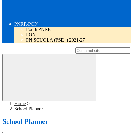
PNRR/PON
Fondi PNRR
PON
PN SCUOLA (FSE+) 2021-27
Campo di ricerca per le pagine del sito
Home
>
School Planner
School Planner