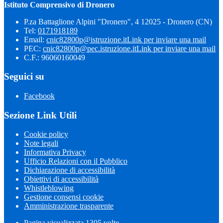
Istituto Comprensivo di Dronero
P.za Battaglione Alpini "Dronero", 4 12025 - Dronero (CN)
Tel:
0171918189
Email:
cnic82800p@istruzione.it
Link per inviare una mail
PEC:
cnic82800p@pec.istruzione.it
Link per inviare una mail
C.F.: 96060160049
Seguici su
Facebook
Sezione Link Utili
Cookie policy
Note legali
Informativa Privacy
Ufficio Relazioni con il Pubblico
Dichiarazione di accessibilità
Obiettivi di accessibilità
Whistleblowing
Gestione consensi cookie
Amministrazione trasparente
Pagina visualizzata
1305
volte