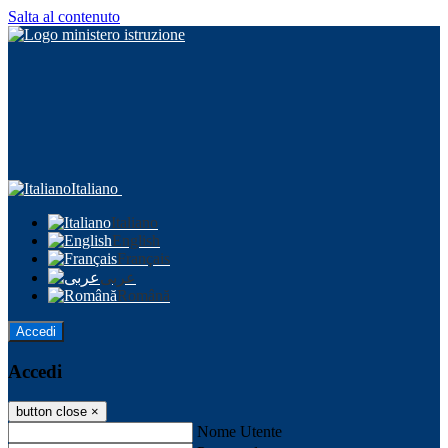
Salta al contenuto
Italiano
Italiano
English
Français
عربى
Română
Accedi
Accedi
button close
×
Nome Utente