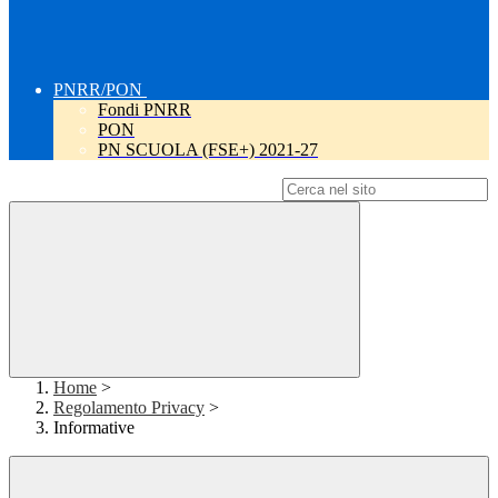
PNRR/PON
Fondi PNRR
PON
PN SCUOLA (FSE+) 2021-27
Campo di ricerca per le pagine del sito
Home
>
Regolamento Privacy
>
Informative