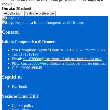
cookie.
Durata:
30 minuti
Accetta tutti
Salva le preferenze
Istituto Comprensivo di Dronero
Contatti
Istituto Comprensivo di Dronero
P.za Battaglione Alpini "Dronero", 4 12025 - Dronero (CN)
Tel:
0171918189
Email:
cnic82800p@istruzione.it
Link per inviare una mail
PEC:
cnic82800p@pec.istruzione.it
Link per inviare una mail
C.F.: 96060160049
Seguici su
Facebook
Sezione Link Utili
Cookie policy
Note legali