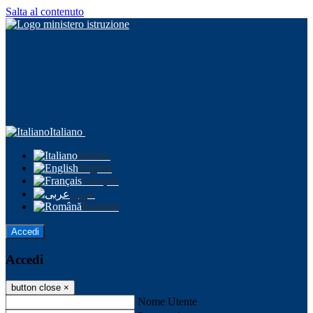
Salta al contenuto
Italiano
Italiano
English
Français
عربى
Română
Accedi
Accedi
button close
×
Nome Utente