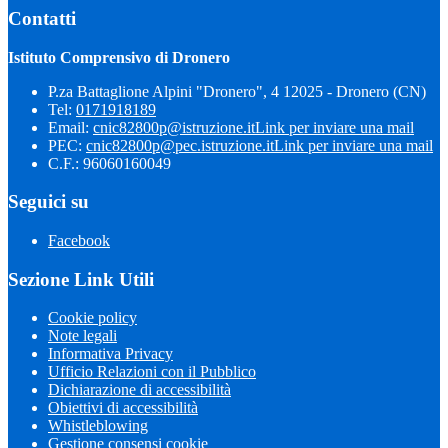
Contatti
Istituto Comprensivo di Dronero
P.za Battaglione Alpini "Dronero", 4 12025 - Dronero (CN)
Tel:
0171918189
Email:
cnic82800p@istruzione.it
Link per inviare una mail
PEC:
cnic82800p@pec.istruzione.it
Link per inviare una mail
C.F.: 96060160049
Seguici su
Facebook
Sezione Link Utili
Cookie policy
Note legali
Informativa Privacy
Ufficio Relazioni con il Pubblico
Dichiarazione di accessibilità
Obiettivi di accessibilità
Whistleblowing
Gestione consensi cookie