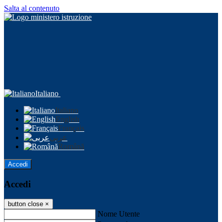
Salta al contenuto
Italiano
Italiano
English
Français
عربى
Română
Accedi
Accedi
button close
×
Nome Utente