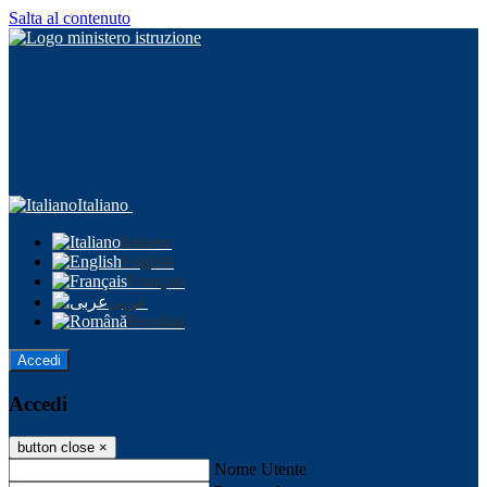
Salta al contenuto
Italiano
Italiano
English
Français
عربى
Română
Accedi
Accedi
button close
×
Nome Utente