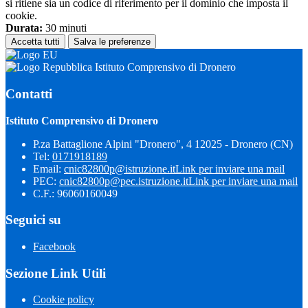
si ritiene sia un codice di riferimento per il dominio che imposta il
cookie.
Durata:
30 minuti
Accetta tutti
Salva le preferenze
Istituto Comprensivo di Dronero
Contatti
Istituto Comprensivo di Dronero
P.za Battaglione Alpini "Dronero", 4 12025 - Dronero (CN)
Tel:
0171918189
Email:
cnic82800p@istruzione.it
Link per inviare una mail
PEC:
cnic82800p@pec.istruzione.it
Link per inviare una mail
C.F.: 96060160049
Seguici su
Facebook
Sezione Link Utili
Cookie policy