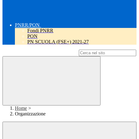
PNRR/PON
Fondi PNRR
PON
PN SCUOLA (FSE+) 2021-27
Campo di ricerca per le pagine del sito
Home
>
Organizzazione