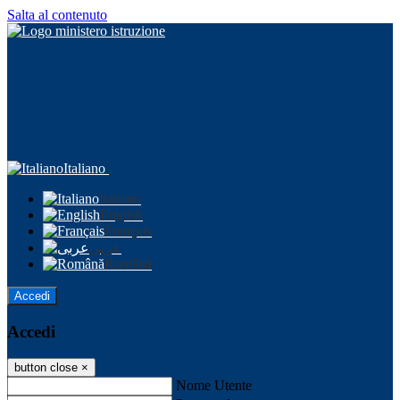
Salta al contenuto
Italiano
Italiano
English
Français
عربى
Română
Accedi
Accedi
button close
×
Nome Utente