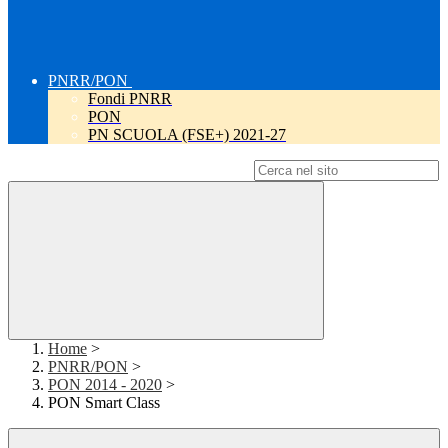
PNRR/PON
Fondi PNRR
PON
PN SCUOLA (FSE+) 2021-27
Campo di ricerca per le pagine del sito
Home
>
PNRR/PON
>
PON 2014 - 2020
>
PON Smart Class