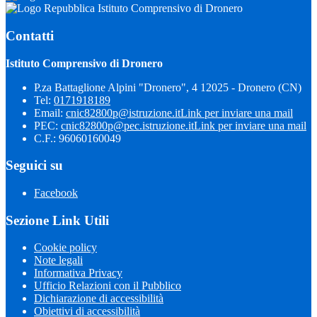
Istituto Comprensivo di Dronero
Contatti
Istituto Comprensivo di Dronero
P.za Battaglione Alpini "Dronero", 4 12025 - Dronero (CN)
Tel:
0171918189
Email:
cnic82800p@istruzione.it
Link per inviare una mail
PEC:
cnic82800p@pec.istruzione.it
Link per inviare una mail
C.F.: 96060160049
Seguici su
Facebook
Sezione Link Utili
Cookie policy
Note legali
Informativa Privacy
Ufficio Relazioni con il Pubblico
Dichiarazione di accessibilità
Obiettivi di accessibilità