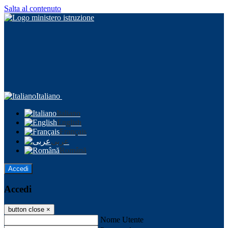
Salta al contenuto
Italiano
Italiano
English
Français
عربى
Română
Accedi
Accedi
button close
×
Nome Utente