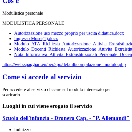
Cos'è
Modulistica personale
MODULISTICA PERSONALE
Autorizzazione uso mezzo proprio per uscita didattica.docx
Ingresso Musei(1).docx
Modulo_ATA_Richiesta_Autorizzazione_Attivita_Extraistituzio
Modulo_Docenti_Richiesta_Autorizzazione_Attivita_Extraistit
Nota_Informativa_Attivita_Extraistituzionali_Personale_D
https://web.spaggiari.eu/ber/app/default/compilazione_modulo.php
Come si accede al servizio
Per accedere al servizio cliccare sul modulo interessato per
scaricarlo.
Luoghi in cui viene erogato il servizio
Scuola dell'infanzia - Dronero Cap. - "P. Allemandi"
Indirizzo