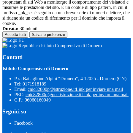
proprietari di siti Web a monitorare il comportamento dei visitatori e
misurare le prestazioni del sito. È un cookie di tipo pattern, in cui il
prefisso _pk_ses è seguito da una breve serie di numeri e lettere, che
si ritiene sia un codice di riferimento per il dominio che imposta il
cookie.
Durata:
30 minuti
Accetta tutti
Salva le preferenze
Istituto Comprensivo di Dronero
Contatti
Istituto Comprensivo di Dronero
P.za Battaglione Alpini "Dronero", 4 12025 - Dronero (CN)
Tel:
0171918189
Email:
cnic82800p@istruzione.it
Link per inviare una mail
PEC:
cnic82800p@pec.istruzione.it
Link per inviare una mail
C.F.: 96060160049
Seguici su
Facebook