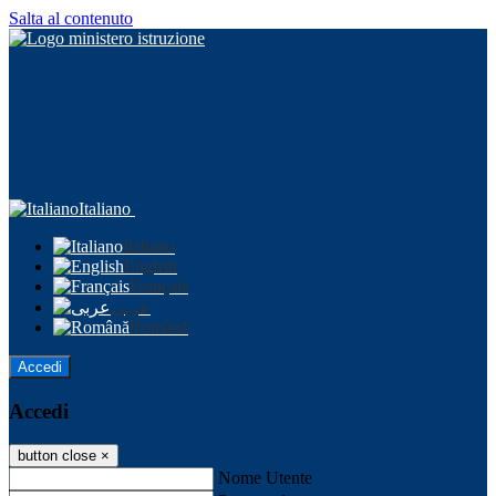
Salta al contenuto
Italiano
Italiano
English
Français
عربى
Română
Accedi
Accedi
button close
×
Nome Utente