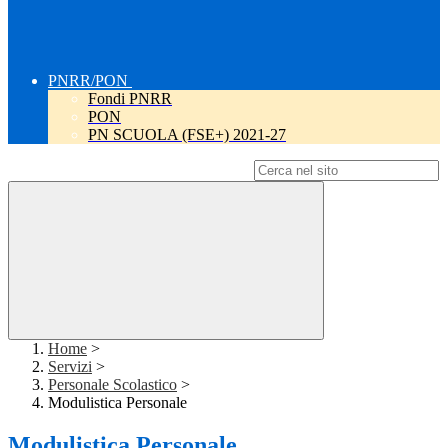
PNRR/PON
Fondi PNRR
PON
PN SCUOLA (FSE+) 2021-27
Campo di ricerca per le pagine del sito
Home
>
Servizi
>
Personale Scolastico
>
Modulistica Personale
Modulistica Personale