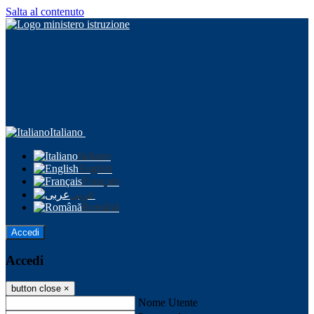
Salta al contenuto
Italiano
Italiano
English
Français
عربى
Română
Accedi
Accedi
button close
×
Nome Utente