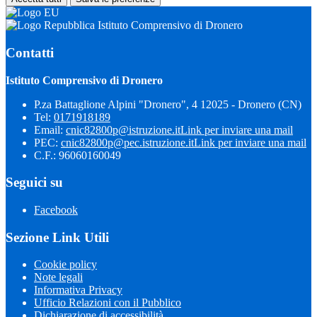
Istituto Comprensivo di Dronero
Contatti
Istituto Comprensivo di Dronero
P.za Battaglione Alpini "Dronero", 4 12025 - Dronero (CN)
Tel:
0171918189
Email:
cnic82800p@istruzione.it
Link per inviare una mail
PEC:
cnic82800p@pec.istruzione.it
Link per inviare una mail
C.F.: 96060160049
Seguici su
Facebook
Sezione Link Utili
Cookie policy
Note legali
Informativa Privacy
Ufficio Relazioni con il Pubblico
Dichiarazione di accessibilità