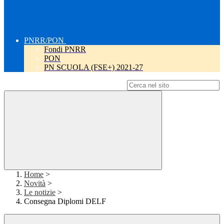
PNRR/PON
Fondi PNRR
PON
PN SCUOLA (FSE+) 2021-27
Campo di ricerca per le pagine del sito
Home
>
Novità
>
Le notizie
>
Consegna Diplomi DELF